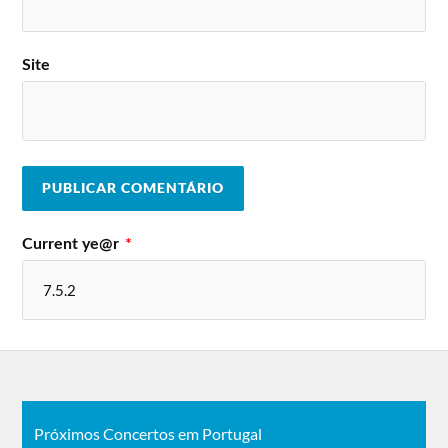
Site
Current ye@r
*
Próximos Concertos em Portugal