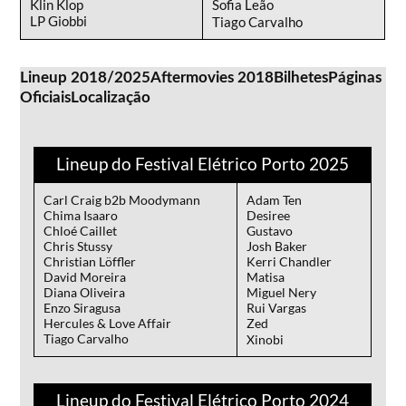
Klin Klop
Sofia Leão
LP Giobbi
Tiago Carvalho
Lineup 2018/2025
Aftermovies 2018
Bilhetes
Páginas
Oficiais
Localização
Lineup do Festival Elétrico Porto 2025
Carl Craig b2b Moodymann
Adam Ten
Chima Isaaro
Desiree
Chloé Caillet
Gustavo
Chris Stussy
Josh Baker
Christian Löffler
Kerri Chandler
David Moreira
Matisa
Diana Oliveira
Miguel Nery
Enzo Siragusa
Rui Vargas
Hercules & Love Affair
Zed
Tiago Carvalho
Xinobi
Lineup do Festival Elétrico Porto 2024