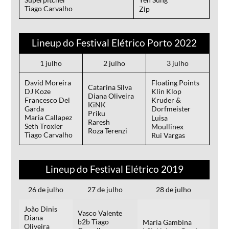
Tiago Carvalho
Zip
Lineup do Festival Elétrico Porto 2022
1 julho
2 julho
3 julho
David Moreira
Floating Points
Catarina Silva
DJ Koze
Klin Klop
Diana Oliveira
Francesco Del
Kruder &
KiNK
Garda
Dorfmeister
Priku
Maria Callapez
Luisa
Raresh
Seth Troxler
Moullinex
Roza Terenzi
Tiago Carvalho
Rui Vargas
Lineup do Festival Elétrico 2019
26 de julho
27 de julho
28 de julho
João Dinis
Vasco Valente
Diana
b2b Tiago
Maria Gambina
Oliveira