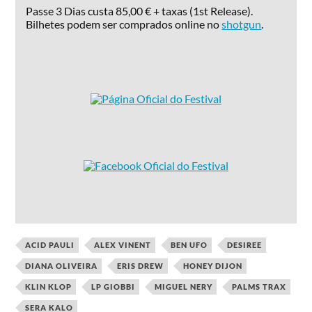
Passe 3 Dias custa 85,00 € + taxas (1st Release).
Bilhetes podem ser comprados online no
shotgun
.
ACID PAULI
ALEX VINENT
BEN UFO
DESIREE
DIANA OLIVEIRA
ERIS DREW
HONEY DIJON
KLIN KLOP
LP GIOBBI
MIGUEL NERY
PALMS TRAX
SERA KALO