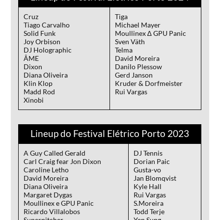
Cruz
Tiga
Tiago Carvalho
Michael Mayer
Solid Funk
Moullinex ∆ GPU Panic
Joy Orbison
Sven Väth
DJ Holographic
Telma
ÂME
David Moreira
Dixon
Danilo Plessow
Diana Oliveira
Gerd Janson
Klin Klop
Kruder & Dorfmeister
Madd Rod
Rui Vargas
Xinobi
Lineup do Festival Elétrico Porto 2023
A Guy Called Gerald
DJ Tennis
Carl Craig fear Jon Dixon
Dorian Paic
Caroline Letho
Gusta-vo
David Moreira
Jan Blomqvist
Diana Oliveira
Kyle Hall
Margaret Dygas
Rui Vargas
Moullinex e GPU Panic
S.Moreira
Ricardo Villalobos
Todd Terje
Superpitcher
Yen Sung