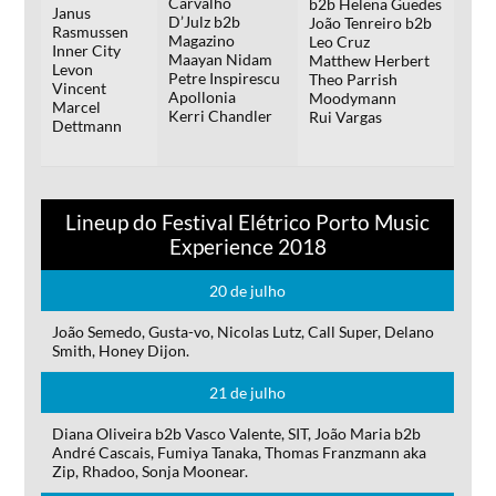
Carvalho
b2b Helena Guedes
Janus
D’Julz b2b
João Tenreiro b2b
Rasmussen
Magazino
Leo Cruz
Inner City
Maayan Nidam
Matthew Herbert
Levon
Petre Inspirescu
Theo Parrish
Vincent
Apollonia
Moodymann
Marcel
Kerri Chandler
Rui Vargas
Dettmann
Lineup do Festival Elétrico Porto Music
Experience 2018
20 de julho
João Semedo, Gusta-vo, Nicolas Lutz, Call Super, Delano
Smith, Honey Dijon.
21 de julho
Diana Oliveira b2b Vasco Valente, SIT, João Maria b2b
André Cascais, Fumiya Tanaka, Thomas Franzmann aka
Zip, Rhadoo, Sonja Moonear.