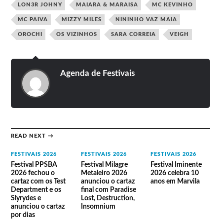
LON3R JOHNY
MAIARA & MARAISA
MC KEVINHO
MC PAIVA
MIZZY MILES
NININHO VAZ MAIA
OROCHI
OS VIZINHOS
SARA CORREIA
VEIGH
Ludmilla
Anselmo Ralph
Richie Campbell
Capitão Fausto
AVISE
Agenda de Festivais
READ NEXT →
FESTIVAIS 2026
FESTIVAIS 2026
FESTIVAIS 2026
Festival PPSBA
Festival Milagre
Festival Iminente
2026 fechou o
Metaleiro 2026
2026 celebra 10
cartaz com os Test
anunciou o cartaz
anos em Marvila
Department e os
final com Paradise
Slyrydes e
Lost, Destruction,
anunciou o cartaz
Insomnium
por dias
Lineup do Festival O Sol da Caparica