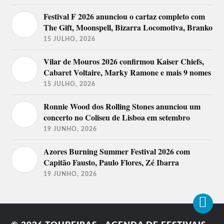
Festival F 2026 anunciou o cartaz completo com
Matias Damásio
Seu Jorge
Ludmilla
Anselmo Ralph
The Gift, Moonspell, Bizarra Locomotiva, Branko
Mariza
Gabriel o Pensador
Mayra Andrade
Carlão
Richie Campbell
Benjamim
15 JULHO, 2026
Luís Represas
Boss AC
D.A.M.A
Luisa Sobral
Capitão Fausto
Linda Martini
I LOVE BAILE
Karetus
David Carreira
Vilar de Mouros 2026 confirmou Kaiser Chiefs,
FUNK
Mishlawi
Flak
Jafumega
Cabaret Voltaire, Marky Ramone e mais 9 nomes
PLUTONIO
Rich & Mendes
Fred
Supa Squad
Mary N
Dany Silva
15 JULHO, 2026
Força Suprema
Kyaku kyadaff com
The Happy Mess
Truekey
Rui Orlando
Diana Lima
RIOT
Leo Príncipe,
Lookalike
Ronnie Wood dos Rolling Stones anunciou um
Halison Paixão,
Twenty Fingers
concerto no Coliseu de Lisboa em setembro
19 JUNHO, 2026
Lineup do Festival O Sol da Caparica
Azores Burning Summer Festival 2026 com
2018
Capitão Fausto, Paulo Flores, Zé Ibarra
Palco SIC/RFM
19 JUNHO, 2026
16 de agosto
17 de agosto
Carminho
Frankie Chavez
Jorge Palma
UHF
Calema
GNR