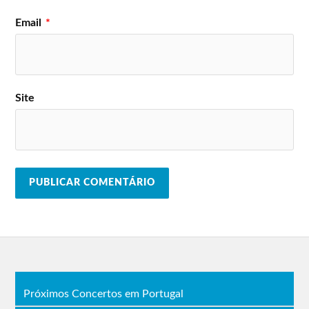
Lineup do Festival O Sol da Caparica
Email
*
2023
Sippinpurpp
Carolina Deslandes
Treyce
Léo Santana
Grand Pulsar
Paulo Gonzo
Kussondulola
Beatriz Rosário
Site
Marvvila
Desconectados
17
Zanov
Domingues
agosto
Fernando Rocha
Fernando Cunha
Jazzy
Chelsea Dinorath
João Marcão
Tay
Joel Ricardo Santos
Dillaz
Rodrigo Duarte
Poesia Acústica
Sertanejinho
Leo2745
Bispo
Mafia 73
José Cid
Rich&Mendes
MC Pedrinho
Xtinto
T-Rex
Jazzy
Valete
18
Jel
Wet Bed Gang
agosto
João Pedro Pereira
África Negra
Manuel Rosa
Ferro Gaita
Vitor Sá
Stewart Sukuma
Érica Boaventura
Tabanka Djaz
Yola Semedo
Sertanejinho
Próximos Concertos em Portugal