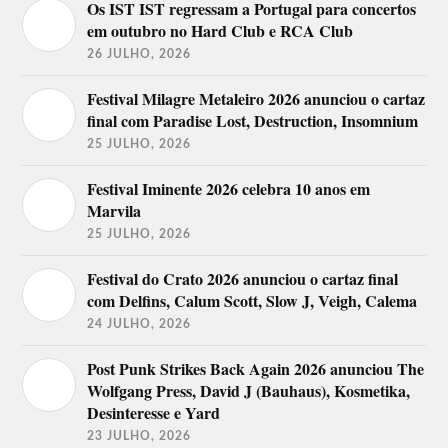
Os IST IST regressam a Portugal para concertos
Vanco
Kura
Aldo Lima
em outubro no Hard Club e RCA Club
Bateu Matou
Bonga e
Conjunto Cuca
Convidados
26 JULHO, 2026
Monga
Carlão
Dynamo
José Cid
Gabily
Maninho
Festival Milagre Metaleiro 2026 anunciou o cartaz
Mishlawi
Papillon
Kevu
final com Paradise Lost, Destruction, Insomnium
Vado Más Ki
Vuddu
25 JULHO, 2026
Festival 2021 (cancelado)
Festival Iminente 2026 celebra 10 anos em
Marvila
António Zambujo
Anselmo Ralph
25 JULHO, 2026
Clã
Diogo Piçarra
Fernando Daniel
HMB
Melim
Mão Morta
Festival do Crato 2026 anunciou o cartaz final
Alberto Indio
Moonspell
Sam the Kid com Orquestra e
Pablo Martins
com Delfins, Calum Scott, Slow J, Veigh, Calema
Orelha Negra
Plutónio
Twenty Fingers
Profjam
24 JULHO, 2026
Rui Orlando
Post Punk Strikes Back Again 2026 anunciou The
Wolfgang Press, David J (Bauhaus), Kosmetika,
Lineup do Festival O Sol da Caparica
2019
Desinteresse e Yard
23 JULHO, 2026
15 de agosto
16 de agosto
17 de agosto