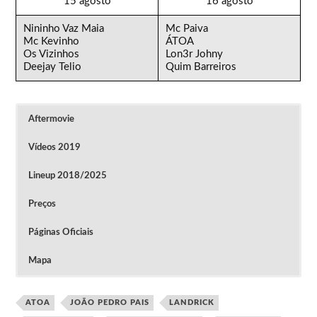
15 agosto
16 agosto
Nininho Vaz Maia
Mc Paiva
Mc Kevinho
ÁTOA
Os Vizinhos
Lon3r Johny
Deejay Telio
Quim Barreiros
Aftermovie
Vídeos 2019
Lineup 2018/2025
Preços
Páginas Oficiais
Mapa
PRIMEIRO LOTE:
Clique na imagem para ver o vídeo
PASSE DIÁRIO – 30.76€ + Taxas
PASSE 2 DIAS – 48€ + Taxas
ATOA
JOÃO PEDRO PAIS
LANDRICK
Vídeos do Festival O Sol da Caparica 2019
Podem ser comprados online na
MEO Blueticket
.