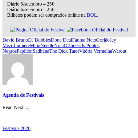
Diário 5/setembro – 25€
Diário 6/setembro – 25€
Bilhetes podem ser comprados online na
BOL
.
David Bruno
DJ Bubbles
Done Deal
Fátima Neto
Gorjão
Jay
Mezo
Lumière
Mimi
Needle
Noia
Offtides
Os Pontos
Negros
Papillon
Sadhäna
The Dick Tator
Vitória Vermelha
Warout
Agenda de Festivais
Read Next →
Festivais 2026