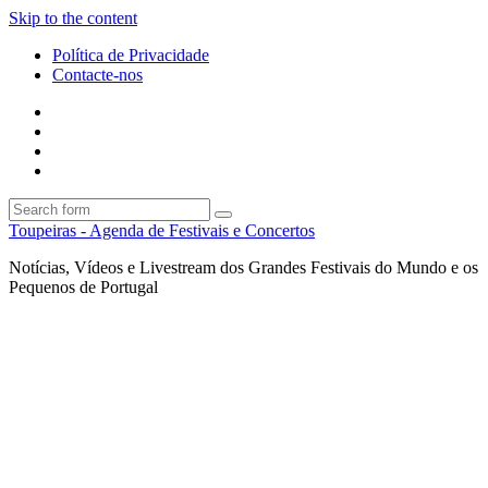
Skip to the content
Política de Privacidade
Contacte-nos
Facebook
Twitter
Envie
um
Search
mail
Search
Toupeiras - Agenda de Festivais e Concertos
Notícias, Vídeos e Livestream dos Grandes Festivais do Mundo e os
Pequenos de Portugal