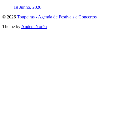
19 Junho, 2026
To
© 2026
Toupeiras - Agenda de Festivais e Concertos
the
Theme by
Anders Norén
top