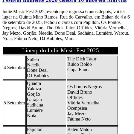
Indie Music Fest 2025, evento que regressa 6 anos depois, vai ter
lugar na Quinta Mino Ramos, Rua do Carvalho, em Baltar, de 4 a 6
de setembro de 2025, fechou o cartaz com Papillon, Os Pontos
Negros, David Bruno, The Dick Tator, Offtides, Vitória Vermelha,
Jay Mezo, Gorjão, Needle, Done Deal, Sadhäna, Lumière, Warout,
Noia, Fátima Neto, DJ Bubbles, Mimi.
Lineup do Indie Music Fest 2025
The Dick Tator
Sullen
Ruído Roído
Needle
4 Setembro
Copa Funda
Done Deal
DJ Bubbles
Quadra
Os Pontos Negros
Yakuza
David Bruno
Gorjão
Offtides
Garajau
5 Setembro
Vitória Vermelha
Sadhäna
Ocenpsiea
Lumière
Jay Mezo
Noia
Fátima Neto
Papillon
Bateu Matou