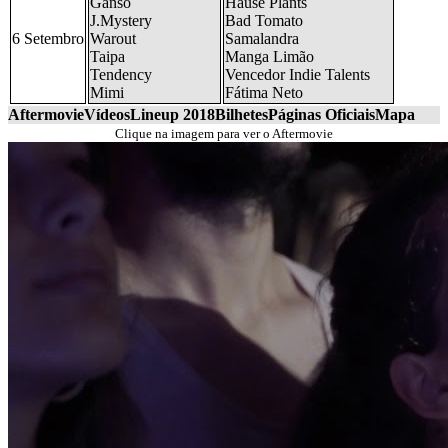
Ganso
Hause Plants
J.Mystery
Bad Tomato
6 Setembro
Warout
Samalandra
Taipa
Manga Limão
Tendency
Vencedor Indie Talents
Mimi
Fátima Neto
Aftermovie
Vídeos
Lineup 2018
Bilhetes
Páginas Oficiais
Mapa
Clique na imagem para ver o Aftermovie