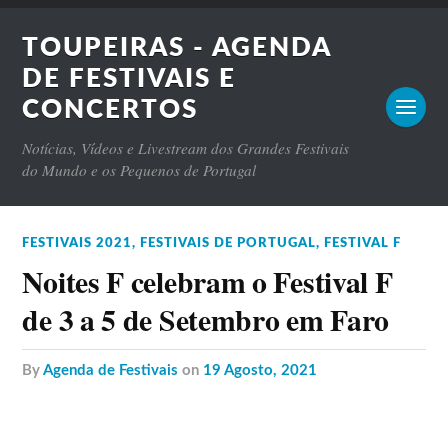
TOUPEIRAS - AGENDA
DE FESTIVAIS E
CONCERTOS
Notícias, Vídeos e Livestream dos Grandes Festivais
do Mundo e os Pequenos de Portugal
FESTIVAIS 2021
,
FESTIVAIS DE PORTUGAL
,
FESTIVAL F
Noites F celebram o Festival F
de 3 a 5 de Setembro em Faro
by
Agenda de Festivais
on
19 Agosto, 2021