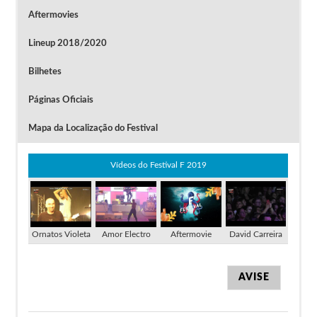
Aftermovies
Lineup 2018/2020
Bilhetes
Páginas Oficiais
Mapa da Localização do Festival
Vídeos do Festival F 2019
Ornatos Violeta
Amor Electro
Aftermovie
David Carreira
AVISE