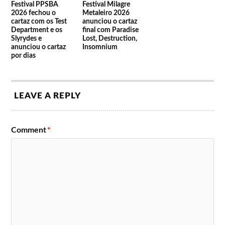
Festival PPSBA
Festival Milagre
2026 fechou o
Metaleiro 2026
03 de setembro
Sérgio Godinho
cartaz com os Test
anunciou o cartaz
Department e os
final com Paradise
04 de setembro
Carolina Deslandes & Jimmy P
Slyrydes e
Lost, Destruction,
anunciou o cartaz
Insomnium
05 de setembro
Luís de Matos
por dias
06 de setembro
António Zambujo
10 de setembro
Salvador Martinha
LEAVE A REPLY
11 de setembro
Tiago Nacarato & Bárbara Tinoco
12 de setembro
Piruka
Comment
*
13 de setembro
Miguel Araújo
Lineup do Festival F 2019
5 de setembro
6 de setembro
7 de setembro
9 Miller
Throes + The Shine
Biya
Linda Martini
ProfJam
Blasted
Revenge of the
David Carreira
Mechanism