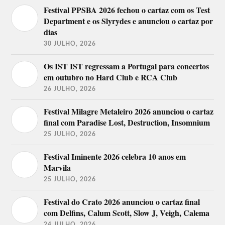
Festival PPSBA 2026 fechou o cartaz com os Test
Palco
Gonçalo Neto Quarteto, Russa &
Department e os Slyrydes e anunciou o cartaz por
Arco
Realpunch e Gijoe.
dias
Palco
Kappa Jota, Holly Hood, DJ Glue.
30 JULHO, 2026
Quintalão
Os IST IST regressam a Portugal para concertos
Red Light Comedy, Joel Ricardo Santos,
Palco
em outubro no Hard Club e RCA Club
Guilherme Fonseca, Dário Guerreiro,
Músicos
Raveolutions 25 anos.
26 JULHO, 2026
Festival Milagre Metaleiro 2026 anunciou o cartaz
final com Paradise Lost, Destruction, Insomnium
25 JULHO, 2026
Festival Iminente 2026 celebra 10 anos em
Marvila
25 JULHO, 2026
Festival do Crato 2026 anunciou o cartaz final
com Delfins, Calum Scott, Slow J, Veigh, Calema
24 JULHO, 2026