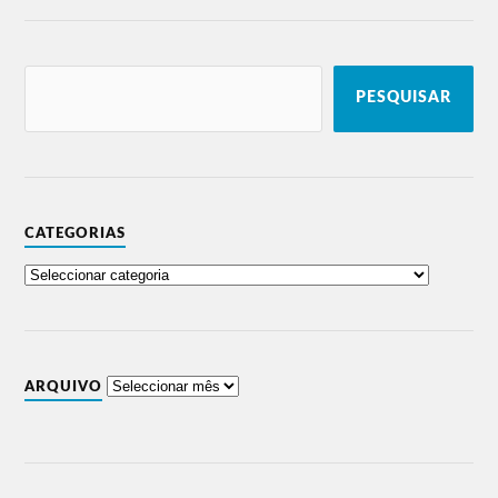
Palco
Governo Sombra, Elisa Rodrigues, Filipe
Museu
Sambado.
Palco
Leon Baldesberger’s Meersals, Mazarin e
Arco
Geeks Are.
PESQUISAR
Palco
The Legendary Tigerman, PAUS, DJ
Quintalão
Patife.
Palco
Red Light Comedy, João Pinto, Pedro
Músicos
Luzindro, Hugo Sousa, Bubba Brothers.
CATEGORIAS
1 de setembro
Palco Ria
The Gift, Revenge of the 90’s.
Raquel Tavares, Manel Cruz, Moonspell
Palco Sé
1755
ARQUIVO
Palco
Surma, Homies, BISPO.
Castelo
Palco
Golden Slumbers, Janeiro.
Museu