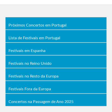
Palco
Luís Severo, Sean Riley.
Museu
Palco
César Cardoso Quartet, Praso & Keso e
Próximos Concertos em Portugal
Arco
Rui Miguel Abreu.
Brass Wires Orchestra, Cristina Branco,
Lista de Festivais em Portugal
Palco
Wilson Honrado – Dj Rádio Comercial,
Quintalão
Nuno Luz – Dj Rádio Comercial
Festivais em Espanha
Palco
Red Light Comedy, Catarina Matos, Jel,
Músicos
Eduardo Madeira, 01h00 Untitled.
Festivais no Reino Unido
31 de agosto
Festivais no Resto da Europa
Palco Ria
Sérgio Godinho, Aurea, Piruka.
Alexander Search, Rodrigo Leão, Dead
Festivais Fora da Europa
Palco Sé
Combo.
Palco
Concertos na Passagem de Ano 2025
Ermo, Daniel Kemish, João Só.
Castelo