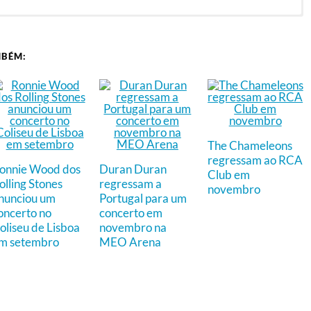
ul – 120€
– 135€
MBÉM:
– 155€
– 90€
icionada – 90€
perience – 6.920€ VIP
perience – 590€
m VIP Pack – 281€
The Chameleons
 VIP Pack – 341€
regressam ao RCA
onnie Wood dos
Duran Duran
 disponíveis esta sexta-feira, dia 13 de setembro às 10h,
Club em
ew.pt e nos locais habituais.
olling Stones
regressam a
novembro
tores da newsletter da Everything Is New terão acesso à
nunciou um
Portugal para um
petáculo no dia 12 de setembro às 10h00. Quem estiver
oncerto no
concerto em
rá um e-mail a partir das 00h00 de dia 12 de setembro
oliseu de Lisboa
novembro na
s para aceder à pré-venda. Inscrições em
m setembro
MEO Arena
.pt/newsletter