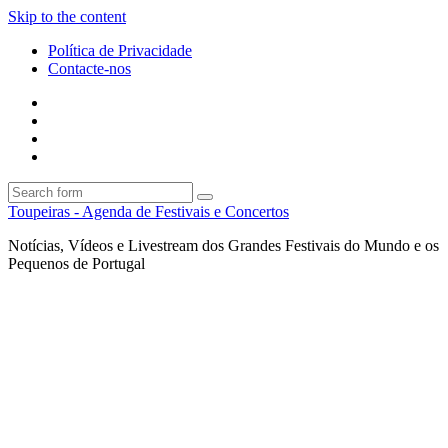
Skip to the content
Política de Privacidade
Contacte-nos
Facebook
Twitter
Envie
um
Search
mail
Search
Toupeiras - Agenda de Festivais e Concertos
Notícias, Vídeos e Livestream dos Grandes Festivais do Mundo e os
Pequenos de Portugal