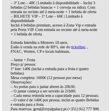
– 3º Lote – 40€ | Limitado à disponibilidade – Inclui 3
bebidas (2 bebidas brancas + 1 cerveja ou sidra). Com
entrada no recinto até à meia-noite + 1 bebida de oferta
– BILHETE VIP – 1º Lote – 60€ | Limitado à
disponibilidade
Inclui 4 bebidas premium, acesso à Zona Vip e entrada
pela Porta VIP. Com entrada no recinto até à meia-noite
+ 1 bebida de oferta
Entrada Interdita a Menores 18 anos.
Estão à venda na rede de RP’s, site do
ticketline
, ,
FNAC, Worten, CP e locais habituais.
– Jantar + Festa
Preço p/ pessoa:
1º lote: 140€ (inclui a entrada para a festa e quatro
bebidas)
Mesa completa: 1600€ (12 pessoas por mesa)
Observações:
– As portas para o jantar abrem às 20h30;
– O jantar começa a ser servido às 21h00;
– Cada mesa redonda tem a capacidade para 12 pessoas;
– O valor é de 140€ por pessoa, inclui as quatro Bebidas
e entrada para a festa.
Para reservas: geral@royalpalace.pt (+351) 912 777 900