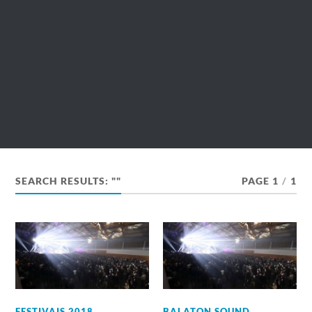
SEARCH RESULTS: ""
PAGE 1
/
1
FESTIVAIS 2018
,
BALATON SOUND
,