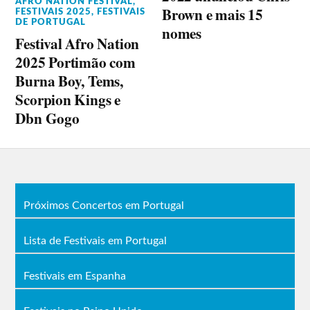
AFRO NATION FESTIVAL
,
Brown e mais 15
FESTIVAIS 2025
,
FESTIVAIS
DE PORTUGAL
nomes
Festival Afro Nation
2025 Portimão com
Burna Boy, Tems,
Scorpion Kings e
Dbn Gogo
Próximos Concertos em Portugal
Lista de Festivais em Portugal
Festivais em Espanha