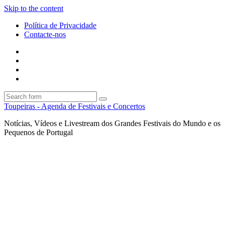
Skip to the content
Política de Privacidade
Contacte-nos
Facebook
Twitter
Envie
um
Search
mail
Search
Toupeiras - Agenda de Festivais e Concertos
Notícias, Vídeos e Livestream dos Grandes Festivais do Mundo e os
Pequenos de Portugal