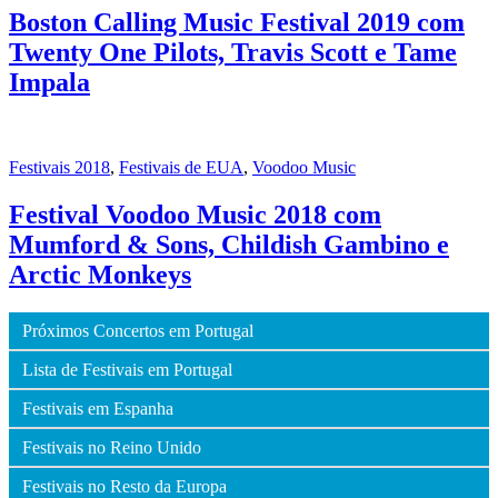
Boston Calling Music Festival 2019 com
Twenty One Pilots, Travis Scott e Tame
Impala
Festivais 2018
,
Festivais de EUA
,
Voodoo Music
Festival Voodoo Music 2018 com
Mumford & Sons, Childish Gambino e
Arctic Monkeys
Próximos Concertos em Portugal
Lista de Festivais em Portugal
Festivais em Espanha
Festivais no Reino Unido
Festivais no Resto da Europa