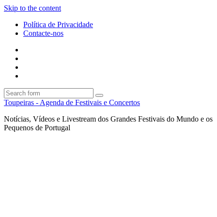
Skip to the content
Política de Privacidade
Contacte-nos
Facebook
Twitter
Envie
um
Search
mail
Search
Toupeiras - Agenda de Festivais e Concertos
Notícias, Vídeos e Livestream dos Grandes Festivais do Mundo e os
Pequenos de Portugal