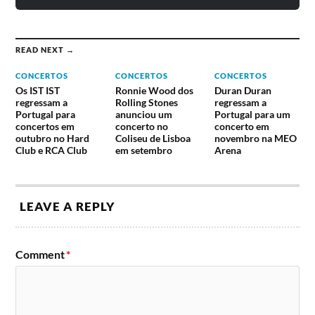
READ NEXT →
CONCERTOS
CONCERTOS
CONCERTOS
Os IST IST
Ronnie Wood dos
Duran Duran
regressam a
Rolling Stones
regressam a
Portugal para
anunciou um
Portugal para um
concertos em
concerto no
concerto em
outubro no Hard
Coliseu de Lisboa
novembro na MEO
Club e RCA Club
em setembro
Arena
LEAVE A REPLY
Comment
*