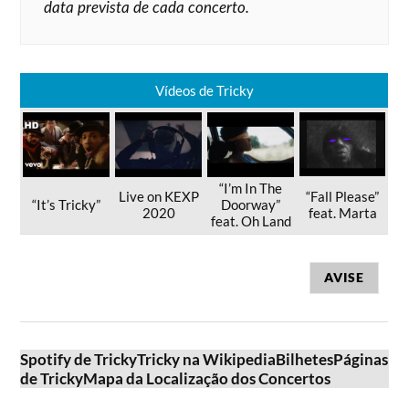
data prevista de cada concerto.
Vídeos de Tricky
“I’m In The
Live on KEXP
“Fall Please”
“It’s Tricky”
Doorway”
2020
feat. Marta
feat. Oh Land
AVISE
Spotify de Tricky
Tricky na Wikipedia
Bilhetes
Páginas
de Tricky
Mapa da Localização dos Concertos