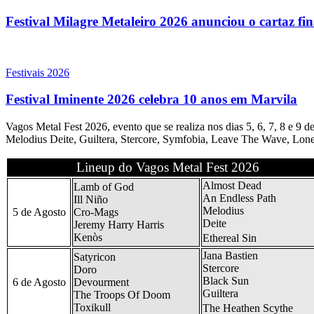
Festival Milagre Metaleiro 2026 anunciou o cartaz fi
Festivais 2026
Festival Iminente 2026 celebra 10 anos em Marvila
Vagos Metal Fest 2026, evento que se realiza nos dias 5, 6, 7, 8 e 
Melodius Deite, Guiltera, Stercore, Symfobia, Leave The Wave, Lon
Lineup do Vagos Metal Fest 2026
Almost Dead
Lamb of God
An Endless Path
Ill Niño
Melodius
5 de Agosto
Cro-Mags
Deite
Jeremy Harry Harris
Kenòs
Ethereal Sin
Jana Bastien
Satyricon
Stercore
Doro
Black Sun
6 de Agosto
Devourment
Guiltera
The Troops Of Doom
Toxikull
The Heathen Scythe