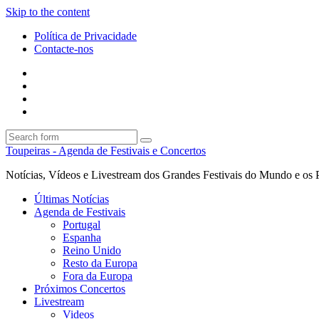
Skip to the content
Política de Privacidade
Contacte-nos
Facebook
Twitter
Envie
um
Search
mail
Search
Toupeiras - Agenda de Festivais e Concertos
Notícias, Vídeos e Livestream dos Grandes Festivais do Mundo e os 
Últimas Notícias
Agenda de Festivais
Portugal
Espanha
Reino Unido
Resto da Europa
Fora da Europa
Próximos Concertos
Livestream
Videos