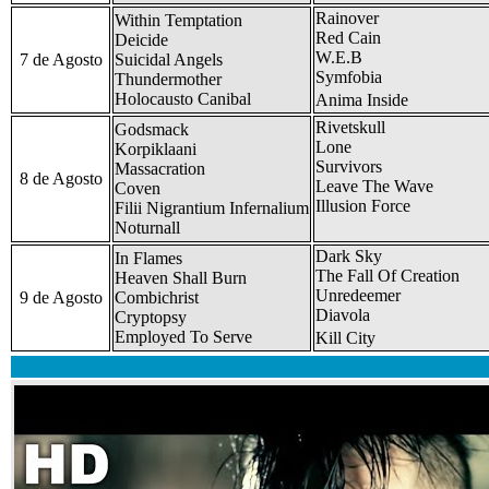
Rainover
Within Temptation
Red Cain
Deicide
W.E.B
7 de Agosto
Suicidal Angels
Symfobia
Thundermother
Holocausto Canibal
Anima Inside
Rivetskull
Godsmack
Lone
Korpiklaani
Survivors
Massacration
8 de Agosto
Leave The Wave
Coven
Illusion Force
Filii Nigrantium Infernalium
Noturnall
Dark Sky
In Flames
The Fall Of Creation
Heaven Shall Burn
Unredeemer
9 de Agosto
Combichrist
Diavola
Cryptopsy
Employed To Serve
Kill City