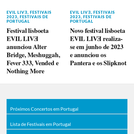
EVIL LIVƎ
,
FESTIVAIS
EVIL LIVƎ
,
FESTIVAIS
2023
,
FESTIVAIS DE
2023
,
FESTIVAIS DE
PORTUGAL
PORTUGAL
Festival lisboeta
Novo festival lisboeta
EVIL LIVƎ
EVIL LIVƎ realiza-
anunciou Alter
se em junho de 2023
Bridge, Meshuggah,
e anunciou os
Fever 333, Vended e
Pantera e os Slipknot
Nothing More
Próximos Concertos em Portugal
Lista de Festivais em Portugal