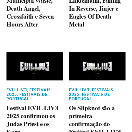
Municipal Waste,
Lindemann, Falling
Death Angel,
In Reverse, Jinjer e
Crossfaith e Seven
Eagles Of Death
Hours After
Metal
EVIL LIVƎ
,
FESTIVAIS
EVIL LIVƎ
,
FESTIVAIS
2025
,
FESTIVAIS DE
2025
,
FESTIVAIS DE
PORTUGAL
PORTUGAL
Festival EVIL LIVƎ
Os Slipknot são a
2025 confirmou os
primeira
Judas Priest e os
confirmação do
Korn
Festival EVIL LIVƎ