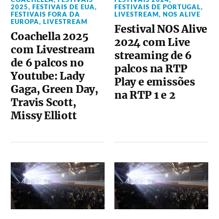
2025
,
FESTIVAIS DE EUA
,
FESTIVAIS DE PORTUGAL
,
FESTIVAIS FORA DA
LIVESTREAM
,
NOS ALIVE
EUROPA
,
LIVESTREAM
Festival NOS Alive
Coachella 2025
2024 com Live
com Livestream
streaming de 6
de 6 palcos no
palcos na RTP
Youtube: Lady
Play e emissões
Gaga, Green Day,
na RTP 1 e 2
Travis Scott,
Missy Elliott