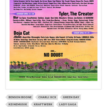
BENSON BOONE
CHARLI XCX
GREEN DAY
KEINEMUSIK
KRAFTWERK
LADY GAGA