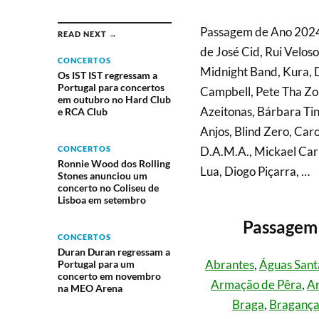
Passagem de Ano 2024/
READ NEXT →
de José Cid, Rui Velos
CONCERTOS
Midnight Band, Kura, 
Os IST IST regressam a
Portugal para concertos
Campbell, Pete Tha Zou
em outubro no Hard Club
Azeitonas, Bárbara Tino
e RCA Club
Anjos, Blind Zero, Car
CONCERTOS
D.A.M.A., Mickael Carr
Ronnie Wood dos Rolling
Lua, Diogo Piçarra, …
Stones anunciou um
concerto no Coliseu de
Lisboa em setembro
Passagem 
CONCERTOS
Duran Duran regressam a
Abrantes
,
Águas Sant
Portugal para um
concerto em novembro
Armação de Pêra
,
Ar
na MEO Arena
Braga
,
Braganç