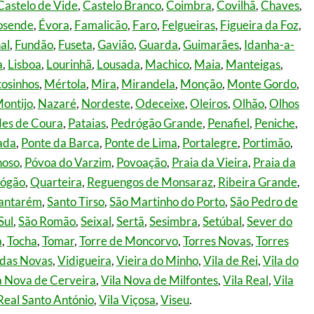
Castelo de Vide
,
Castelo Branco
,
Coimbra
,
Covilhã
,
Chaves
,
osende
,
Évora
,
Famalicão
,
Faro
,
Felgueiras
,
Figueira da Foz
,
al
,
Fundão
,
Fuseta
,
Gavião
,
Guarda
,
Guimarães
,
Idanha-a-
a
,
Lisboa
,
Lourinhã
,
Lousada
,
Machico
,
Maia
,
Manteigas
,
osinhos
,
Mértola
,
Mira
,
Mirandela
,
Monção
,
Monte Gordo
,
ontijo
,
Nazaré
,
Nordeste
,
Odeceixe
,
Oleiros
,
Olhão
,
Olhos
es de Coura
,
Pataias
,
Pedrógão Grande
,
Penafiel
,
Peniche
,
ada
,
Ponte da Barca
,
Ponte de Lima
,
Portalegre
,
Portimão
,
hoso
,
Póvoa do Varzim
,
Povoação
,
Praia da Vieira
,
Praia da
rógão
,
Quarteira
,
Reguengos de Monsaraz
,
Ribeira Grande
,
antarém
,
Santo Tirso
,
São Martinho do Porto
,
São Pedro de
Sul
,
São Romão
,
Seixal
,
Sertã
,
Sesimbra
,
Setúbal
,
Sever do
a
,
Tocha
,
Tomar
,
Torre de Moncorvo
,
Torres Novas
,
Torres
das Novas
,
Vidigueira
,
Vieira do Minho
,
Vila de Rei
,
Vila do
a Nova de Cerveira
,
Vila Nova de Milfontes
,
Vila Real
,
Vila
Real Santo António
,
Vila Viçosa
,
Viseu
.