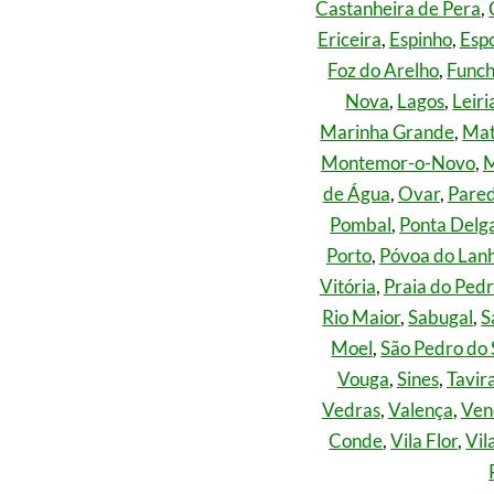
Castanheira de Pera
,
Ericeira
,
Espinho
,
Esp
Foz do Arelho
,
Funch
Nova
,
Lagos
,
Leiri
Marinha Grande
,
Mat
Montemor-o-Novo
,
M
de Água
,
Ovar
,
Pared
Pombal
,
Ponta Delg
Porto
,
Póvoa do Lan
Vitória
,
Praia do Ped
Rio Maior
,
Sabugal
,
S
Moel
,
São Pedro do 
Vouga
,
Sines
,
Tavir
Vedras
,
Valença
,
Ven
Conde
,
Vila Flor
,
Vil