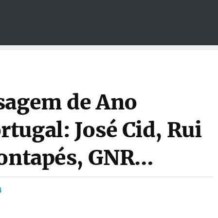
ssagem de Ano
tugal: José Cid, Rui
Pontapés, GNR…
4