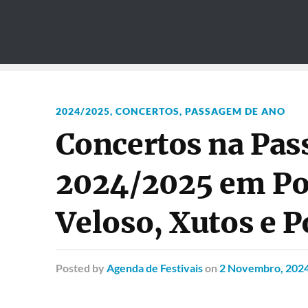
2024/2025
,
CONCERTOS
,
PASSAGEM DE ANO
Concertos na Pa
2024/2025 em Por
Veloso, Xutos e 
Posted
by
Agenda de Festivais
on
2 Novembro, 202