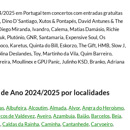
2025 em Portugal tem concertos com entradas gratuitas
o, Dino D`Santiago, Xutos & Pontapés, David Antunes & The
Diego Miranda, Ivandro, Calema, Matias Damásio, Richie
k, Plutónio, GNR, Santamaria, Expensive Soul, Os
co, Karetus, Quinta do Bill, Eskorzo, The Gift, HMB, Slow J,
olina Deslandes, Toy, Martinho da Vila, Quim Barreiro,
eira, Moullinex e GPU Panic, Julinho KSD, Branko, Adriana
de Ano 2024/2025 por localidades
as
,
Albufeira
,
Alcoutim
,
Almada
,
Alvor
,
Angra do Heroísmo
,
cos de Valdevez
,
Aveiro
,
Azambuja
,
Baião
,
Barcelos
,
Beja
,
a
,
Caldas da Rainha
,
Caminha
,
Cantanhede
,
Carvoeiro
,