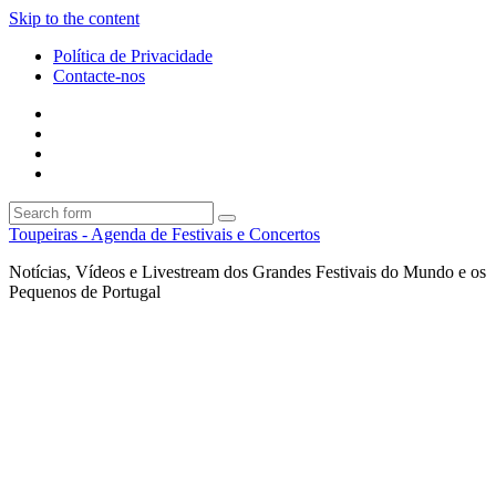
Skip to the content
Política de Privacidade
Contacte-nos
Facebook
Twitter
Envie
um
Search
mail
Search
Toupeiras - Agenda de Festivais e Concertos
Notícias, Vídeos e Livestream dos Grandes Festivais do Mundo e os
Pequenos de Portugal