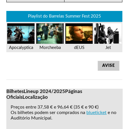
Playlist do Barrelas Summer Fest 2025
Apocalyptica
Morcheeba
dEUS
Jet
AVISE
Bilhetes
Lineup 2024/2025
Páginas
Oficiais
Localização
Preços entre 37,58 € e 96,64 € (35 € e 90 €)
Os bilhetes podem ser comprados na
blueticket
e no
Auditório Municipal.