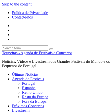
Skip to the content
Política de Privacidade
Contacte-nos
Facebook
Twitter
Envie
um
Search
mail
Search
Toupeiras - Agenda de Festivais e Concertos
Notícias, Vídeos e Livestream dos Grandes Festivais do Mundo e os
Pequenos de Portugal
Últimas Notícias
Agenda de Festivais
Portugal
Espanha
Reino Unido
Resto da Europa
Fora da Europa
Próximos Concertos
Livestream