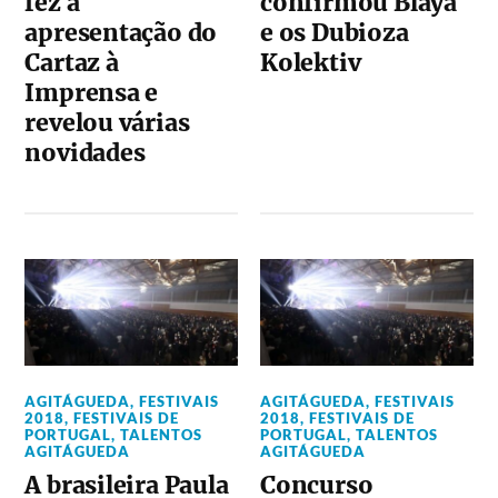
fez a
confirmou Blaya
apresentação do
e os Dubioza
Cartaz à
Kolektiv
Imprensa e
revelou várias
novidades
AGITÁGUEDA
,
FESTIVAIS
AGITÁGUEDA
,
FESTIVAIS
2018
,
FESTIVAIS DE
2018
,
FESTIVAIS DE
PORTUGAL
,
TALENTOS
PORTUGAL
,
TALENTOS
AGITÁGUEDA
AGITÁGUEDA
A brasileira Paula
Concurso