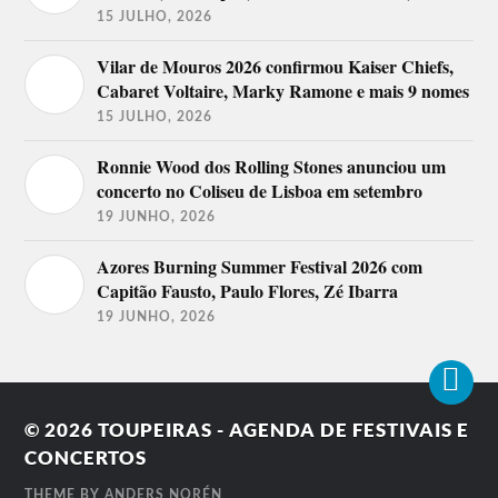
Destaques do Festival AgitÁgueda
15 JULHO, 2026
2018
Vilar de Mouros 2026 confirmou Kaiser Chiefs,
Carlão, MC Livinho, Tim, La Yegros, Dubiosa
Cabaret Voltaire, Marky Ramone e mais 9 nomes
Kolektiv, Mariza, Bárbara Bandeira, Waldemar
Bastos, Diogo Piçarra, Mário Mata, Omar
15 JULHO, 2026
Souleyman, Blaya, Ella Eyre, Paula Fernandes.
M’Rald, Dál’mata, Paradigma, Sardinha Também é
Ronnie Wood dos Rolling Stones anunciou um
Peixe, D’Alma, Dang!
concerto no Coliseu de Lisboa em setembro
Destaques do Festival AgitÁgueda
19 JUNHO, 2026
2017
Azores Burning Summer Festival 2026 com
Resistência, Amor Electro, Piruka, José Cid, Gabriel
Capitão Fausto, Paulo Flores, Zé Ibarra
O Pensador, Mundo Novo, Marta & S.O – Eu Fúria,
Hazmat Modine, Mishlawi, XEG, Lura, Ugly Kid Joe,
19 JUNHO, 2026
Anthony B, Olivia Palito, Johnny’s Gang Band, Inês
Santos & Conservatório de Águeda, Cão que Ladra,
Santa Rita, Clip Chic, Pinhão Acoustic Sessions,
The Music Experience, Nuno Norte, Norton,
Brainstorm & Guests, António Mão de Ferro,
© 2026
TOUPEIRAS - AGENDA DE FESTIVAIS E
Kočani Orkestar, Macy Gray, Manuela Azevedo &
Orq. 12 de Abril, Sofá Pra 2 & Friends com Orfeão
CONCERTOS
de Águeda.
THEME BY
ANDERS NORÉN