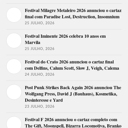
julho
Fifty
Festival Milagre Metaleiro 2026 anunciou o cartaz
20
Calum Scott
Paulino Coelho
final com Paradise Lost, Destruction, Insomnium
julho
DJ HM
25 JULHO, 2026
21
FF e Banda Nova de Fermentelos
julho
Festival Iminente 2026 celebra 10 anos em
Marvila
24
Olavo Bilac
julho
25 JULHO, 2026
25
Festival do Crato 2026 anunciou o cartaz final
Sara Tavares
Festim 2019
julho
com Delfins, Calum Scott, Slow J, Veigh, Calema
24 JULHO, 2026
26
Mishlawi
R0yal
julho
Karetus
DJ ED
Post Punk Strikes Back Again 2026 anunciou The
27
Fischer-Z
Sunlize
Wolfgang Press, David J (Bauhaus), Kosmetika,
julho
Insert Coin
Quica
Desinteresse e Yard
23 JULHO, 2026
28
Vitor Kley
Los Bravos
julho
Nuno Piolho
Festival F 2026 anunciou o cartaz completo com
The Gift, Moonspell, Bizarra Locomotiva, Branko