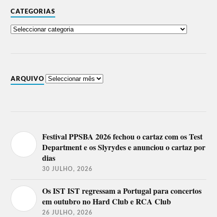
Luís Represas e Orquestra 12 abril
julho
CATEGORIAS
10
Dillaz
julho
Osso
11
Vocal Sampling
Festim 2019
julho
12
Emicida
Souza
ARQUIVO
julho
Melo
13
American Authors
C0de
julho
Ruy Vercetti
14
Festival PPSBA 2026 fechou o cartaz com os Test
Rita Guerra e Banda Alvarense
julho
Department e os Slyrydes e anunciou o cartaz por
dias
17
K.O.G. & The Zongo Brigade
julho
30 JULHO, 2026
18
Sharon Shannon
Festim 2019
Os IST IST regressam a Portugal para concertos
julho
em outubro no Hard Club e RCA Club
19
Calema
Tiger Lewis
26 JULHO, 2026