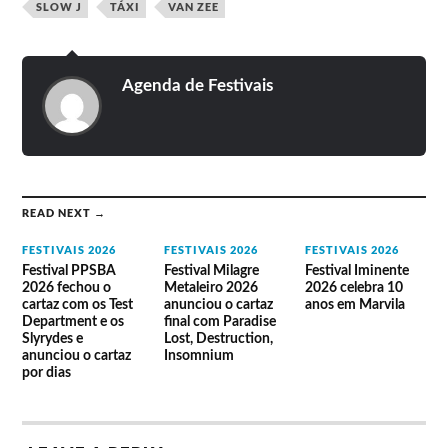
8 de Julho
Richie Campbell
SLOW J
TÁXI
VAN ZEE
9 de Julho
UHF
11 de Julho
Rosinha
Agenda de Festivais
12 de Julho
Bateu Matou
13 de Julho
Peste e Sida
14 de Julho
Kura
15 de Julho
The Stranglers
READ NEXT →
16 de Julho
Os Azeitonas
FESTIVAIS 2026
FESTIVAIS 2026
FESTIVAIS 2026
Festival PPSBA
Festival Milagre
Festival Iminente
18 de Julho
Sounds of All Colors
2026 fechou o
Metaleiro 2026
2026 celebra 10
cartaz com os Test
anunciou o cartaz
anos em Marvila
19 de Julho
Quem é o Bob?
Department e os
final com Paradise
Slyrydes e
Lost, Destruction,
20 de Julho
Mundo Segundo & Sam The Kid
anunciou o cartaz
Insomnium
por dias
21 de Julho
Wet Bed Gang
22 de Julho
Matias Damásio