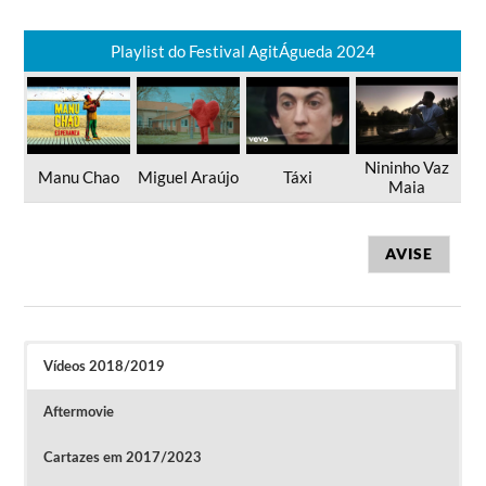
Playlist do Festival AgitÁgueda 2024
Nininho Vaz
Manu Chao
Miguel Araújo
Táxi
Maia
AVISE
Vídeos 2018/2019
Aftermovie
Cartazes em 2017/2023