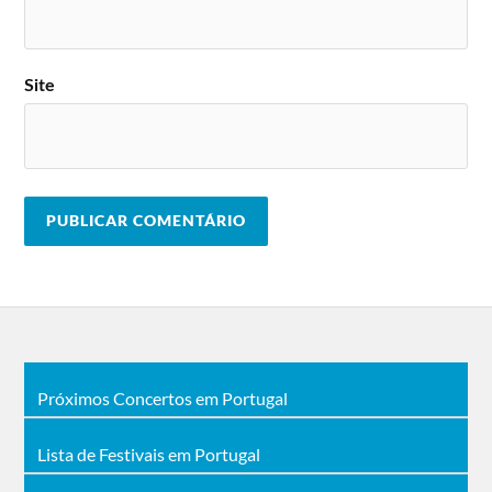
09 Julho
Guano Apes
10 Julho
Noble
Site
Sérgio Portela
11 Julho
Reyz
Marta & S.O.
12 Julho
Olívia Palito
13 Julho
Chico da Tina
14 Julho
Sara Correia
15 Julho
Vitão
16 Julho
Rui Veloso
Banda Alvarense + Miguel
Próximos Concertos em Portugal
17 Julho
Gameiro
Lista de Festivais em Portugal
ena B.
18 Julho
FreddyStrings and The
GrooveFellas