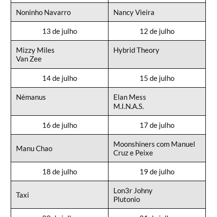
Noninho Navarro
Nancy Vieira
13 de julho
12 de julho
Mizzy Miles
Hybrid Theory
Van Zee
14 de julho
15 de julho
Némanus
Elan Mess
M.I.N.A.S.
16 de julho
17 de julho
Moonshiners com Manuel
Manu Chao
Cruz e Peixe
18 de julho
19 de julho
Lon3r Johny
Taxi
Plutonio