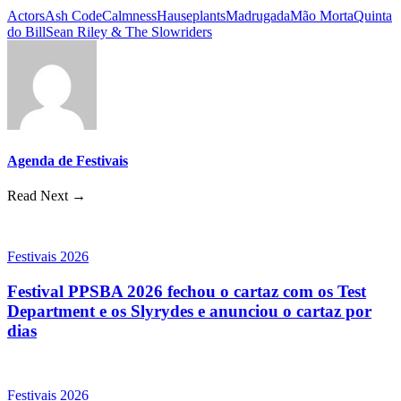
Actors
Ash Code
Calmness
Hauseplants
Madrugada
Mão Morta
Quinta
do Bill
Sean Riley & The Slowriders
Agenda de Festivais
Read Next →
Festivais 2026
Festival PPSBA 2026 fechou o cartaz com os Test
Department e os Slyrydes e anunciou o cartaz por
dias
Festivais 2026