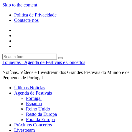
Skip to the content
Política de Privacidade
Contacte-nos
Facebook
Twitter
Envie
um
Search
mail
Search
Toupeiras - Agenda de Festivais e Concertos
Notícias, Vídeos e Livestream dos Grandes Festivais do Mundo e os
Pequenos de Portugal
Últimas Notícias
Agenda de Festivais
Portugal
Espanha
Reino Unido
Resto da Europa
Fora da Europa
Próximos Concertos
Livestream