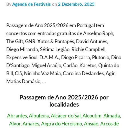
by
Agenda de Festivais
on
2 Dezembro, 2025
Passagem de Ano 2025/2026 em Portugal tem
concertos com entradas gratuitas de Anselmo Raph,
The Gift, GNR, Xutos & Pontapés, David Antunes,
Diego Miranda, Sétima Legião, Richie Campbell,
Expensive Soul, D.A.M.A., Diogo Piçarra, Plutonio, Dino
D’Santiago, Miguel Araújo, Carlão, Karetus, Quinta do
Bill, Clã, Nininho Vaz Maia, Carolina Deslandes, Agir,
Matias Damásio, …
Passagem de Ano 2025/2026 por
localidades
Abrantes
,
Albufeira
,
Alcácer do Sal
,
Alcoutim
,
Almada
,
Alvor
,
Amares
,
Angra do Heroísmo
,
Ansião
,
Arcos de