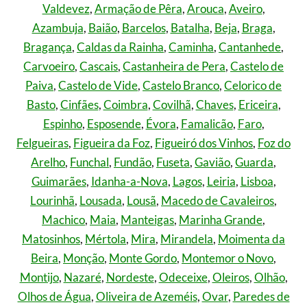
Valdevez
,
Armação de Pêra
,
Arouca
,
Aveiro
,
Azambuja
,
Baião
,
Barcelos
,
Batalha
,
Beja
,
Braga
,
Bragança
,
Caldas da Rainha
,
Caminha
,
Cantanhede
,
Carvoeiro
,
Cascais
,
Castanheira de Pera
,
Castelo de
Paiva
,
Castelo de Vide
,
Castelo Branco
,
Celorico de
Basto
,
Cinfães
,
Coimbra
,
Covilhã
,
Chaves
,
Ericeira
,
Espinho
,
Esposende
,
Évora
,
Famalicão
,
Faro
,
Felgueiras
,
Figueira da Foz
,
Figueiró dos Vinhos
,
Foz do
Arelho
,
Funchal
,
Fundão
,
Fuseta
,
Gavião
,
Guarda
,
Guimarães
,
Idanha-a-Nova
,
Lagos
,
Leiria
,
Lisboa
,
Lourinhã
,
Lousada
,
Lousã
,
Macedo de Cavaleiros
,
Machico
,
Maia
,
Manteigas
,
Marinha Grande
,
Matosinhos
,
Mértola
,
Mira
,
Mirandela
,
Moimenta da
Beira
,
Monção
,
Monte Gordo
,
Montemor o Novo
,
Montijo
,
Nazaré
,
Nordeste
,
Odeceixe
,
Oleiros
,
Olhão
,
Olhos de Água
,
Oliveira de Azeméis
,
Ovar
,
Paredes de