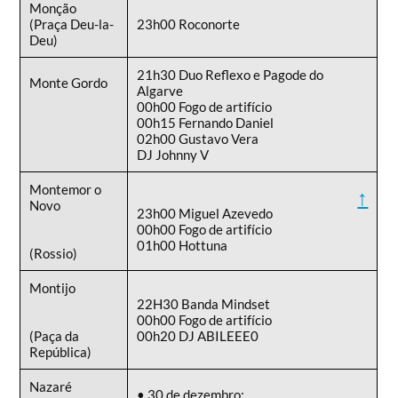
Monção
(Praça Deu-la-
23h00 Roconorte
Deu)
21h30 Duo Reflexo e Pagode do
Monte Gordo
Algarve
00h00 Fogo de artifício
00h15 Fernando Daniel
02h00 Gustavo Vera
DJ Johnny V
Montemor o
↑
Novo
23h00 Miguel Azevedo
00h00 Fogo de artifício
01h00 Hottuna
(Rossio)
Montijo
22H30 Banda Mindset
00h00 Fogo de artifício
(Paça da
00h20 DJ ABILEEE0
República)
Nazaré
• 30 de dezembro: