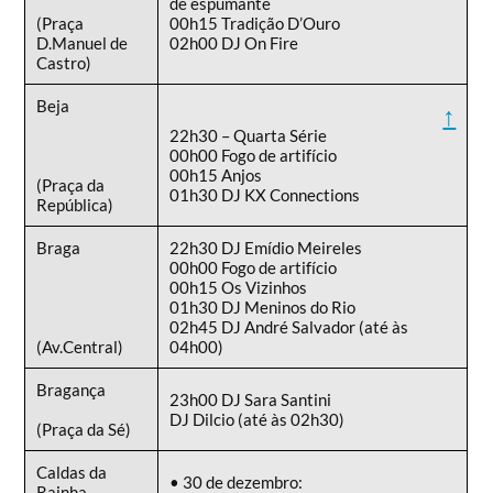
de espumante
(Praça
00h15 Tradição D’Ouro
D.Manuel de
02h00 DJ On Fire
Castro)
Beja
↑
22h30 – Quarta Série
00h00 Fogo de artifício
00h15 Anjos
(Praça da
01h30 DJ KX Connections
República)
Braga
22h30 DJ Emídio Meireles
00h00 Fogo de artifício
00h15 Os Vizinhos
01h30 DJ Meninos do Rio
02h45 DJ André Salvador (até às
(Av.Central)
04h00)
Bragança
23h00 DJ Sara Santini
DJ Dilcio (até às 02h30)
(Praça da Sé)
Caldas da
• 30 de dezembro:
Rainha