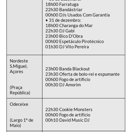
18h00 Farratuga
22h30 Bandástriar
00h00 DJs Usados Com Garantia
• 31 de dezembro:
18h00 Charanga do Mar
22h30 DJ Gabi
23h00 Bico D’Obra
00h00 Espetáculo Pirotécnico
01h30 DJ Vito Pereira
Nordeste
S.Miguel,
23h00 Banda Blackout
Açores
23h30 Oferta de bolo-rei e espumante
00h00 Fogo de artificio
00h30 DJ Amorim
(Praça
República)
Odeceixe
22h30 Cookie Monsters
00h00 Fogo de artifício
(Largo 1º de
00h10 David Music DJ
Maio)