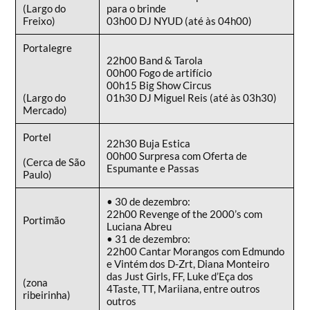
(Largo do
para o brinde
Freixo)
03h00 DJ NYUD (até às 04h00)
Portalegre
22h00 Band & Tarola
00h00 Fogo de artifício
00h15 Big Show Circus
(Largo do
01h30 DJ Miguel Reis (até às 03h30)
Mercado)
Portel
22h30 Buja Estica
00h00 Surpresa com Oferta de
(Cerca de São
Espumante e Passas
Paulo)
• 30 de dezembro:
22h00 Revenge of the 2000’s com
Portimão
Luciana Abreu
• 31 de dezembro:
22h00 Cantar Morangos com Edmundo
e Vintém dos D-Zrt, Diana Monteiro
das Just Girls, FF, Luke d’Eça dos
(zona
4Taste, TT, Mariiana, entre outros
ribeirinha)
outros