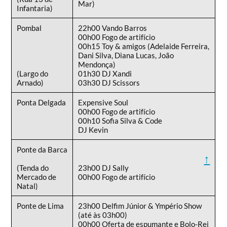
Mar)
Infantaria)
Pombal
22h00 Vando Barros
00h00 Fogo de artifício
00h15 Toy & amigos (Adelaide Ferreira,
Dani Silva, Diana Lucas, João
Mendonça)
(Largo do
01h30 DJ Xandi
Arnado)
03h30 DJ Scissors
Ponta Delgada
Expensive Soul
00h00 Fogo de artifício
00h10 Sofia Silva & Code
DJ Kevin
Ponte da Barca
↑
(Tenda do
23h00 DJ Sally
Mercado de
00h00 Fogo de artifício
Natal)
Ponte de Lima
23h00 Delfim Júnior & Ympério Show
(até às 03h00)
00h00 Oferta de espumante e Bolo-Rei