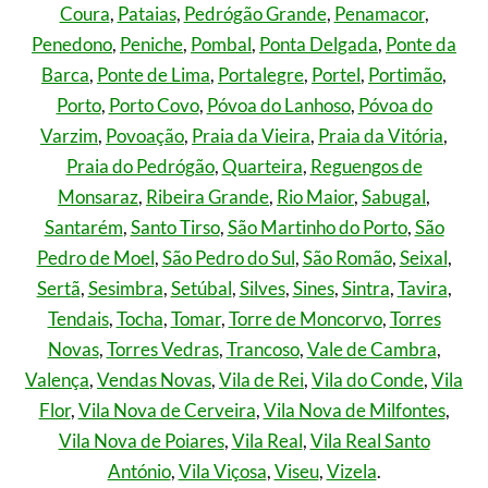
Coura
,
Pataias
,
Pedrógão Grande
,
Penamacor
,
Penedono
,
Peniche
,
Pombal
,
Ponta Delgada
,
Ponte da
Barca
,
Ponte de Lima
,
Portalegre
,
Portel
,
Portimão
,
Porto
,
Porto Covo
,
Póvoa do Lanhoso
,
Póvoa do
Varzim
,
Povoação
,
Praia da Vieira
,
Praia da Vitória
,
Praia do Pedrógão
,
Quarteira
,
Reguengos de
Monsaraz
,
Ribeira Grande
,
Rio Maior
,
Sabugal
,
Santarém
,
Santo Tirso
,
São Martinho do Porto
,
São
Pedro de Moel
,
São Pedro do Sul
,
São Romão
,
Seixal
,
Sertã
,
Sesimbra
,
Setúbal
,
Silves
,
Sines
,
Sintra
,
Tavira
,
Tendais
,
Tocha
,
Tomar
,
Torre de Moncorvo
,
Torres
Novas
,
Torres Vedras
,
Trancoso
,
Vale de Cambra
,
Valença
,
Vendas Novas
,
Vila de Rei
,
Vila do Conde
,
Vila
Flor
,
Vila Nova de Cerveira
,
Vila Nova de Milfontes
,
Vila Nova de Poiares
,
Vila Real
,
Vila Real Santo
António
,
Vila Viçosa
,
Viseu
,
Vizela
.