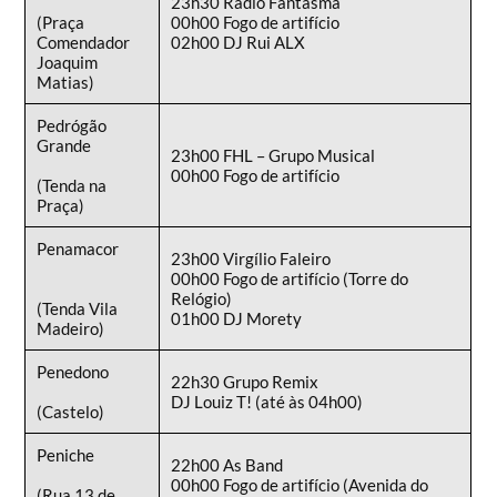
23h30 Rádio Fantasma
(Praça
00h00 Fogo de artifício
Comendador
02h00 DJ Rui ALX
Joaquim
Matias)
Pedrógão
Grande
23h00 FHL – Grupo Musical
00h00 Fogo de artifício
(Tenda na
Praça)
Penamacor
23h00 Virgílio Faleiro
00h00 Fogo de artifício (Torre do
Relógio)
(Tenda Vila
01h00 DJ Morety
Madeiro)
Penedono
22h30 Grupo Remix
DJ Louiz T! (até às 04h00)
(Castelo)
Peniche
22h00 As Band
00h00 Fogo de artifício (Avenida do
(Rua 13 de