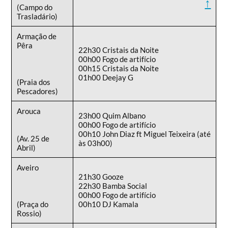
↑
(Campo do
Trasladário)
Armação de
Pêra
22h30 Cristais da Noite
00h00 Fogo de artifício
00h15 Cristais da Noite
01h00 Deejay G
(Praia dos
Pescadores)
Arouca
23h00 Quim Albano
00h00 Fogo de artifício
00h10 John Diaz ft Miguel Teixeira (até
(Av. 25 de
às 03h00)
Abril)
Aveiro
21h30 Gooze
22h30 Bamba Social
00h00 Fogo de artifício
(Praça do
00h10 DJ Kamala
Rossio)