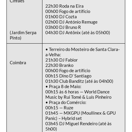
Cinfães
22h30 Roda na Eira
00h00 Fogo de artifício
01h00 DJ Cozta
02h00 DJ António Remuge
03h00 DJ Bruno R
(Jardim Serpa
04h30 DJ Antônix (até às 05h00)
Pinto)
• Terreiro do Mosteiro de Santa Clara-
a-Velha:
21h30 DJ Fabior
Coimbra
22h30 Branko
00h00 Fogo de artifício
00h15 Dino D’ Santiago
01h30 Club Banditz (até às 04h00)
• Praça 8 de Maio:
00h15 às 6 horas — World Dance
Music by Rui Tomé & Luís Pinheiro
• Praça do Comércio:
00h15 — Ruze
01h45 — MXGPU (Moullinex & GPU
Panic) – Hybrid set
03h45 DJ Miguel Rendeiro (até às
5h00)