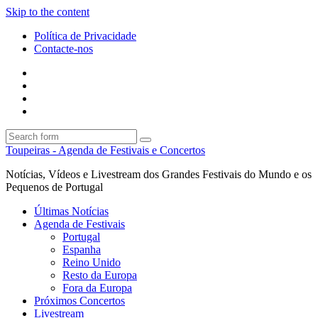
Skip to the content
Política de Privacidade
Contacte-nos
Facebook
Twitter
Envie
um
Search
mail
Search
Toupeiras - Agenda de Festivais e Concertos
Notícias, Vídeos e Livestream dos Grandes Festivais do Mundo e os
Pequenos de Portugal
Últimas Notícias
Agenda de Festivais
Portugal
Espanha
Reino Unido
Resto da Europa
Fora da Europa
Próximos Concertos
Livestream