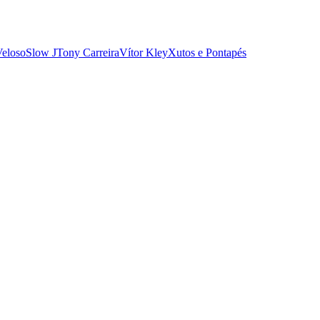
Veloso
Slow J
Tony Carreira
Vítor Kley
Xutos e Pontapés