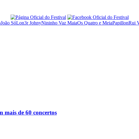
o
João Só
Lon3r Johny
Nininho Vaz Maia
Os Quatro e Meia
Papillon
Rui 
om mais de 60 concertos