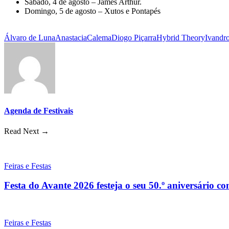
Sábado, 4 de agosto – James Arthur.
Domingo, 5 de agosto – Xutos e Pontapés
Álvaro de Luna
Anastacia
Calema
Diogo Piçarra
Hybrid Theory
Ivandr
Agenda de Festivais
Read Next →
Feiras e Festas
Festa do Avante 2026 festeja o seu 50.º aniversário c
Feiras e Festas