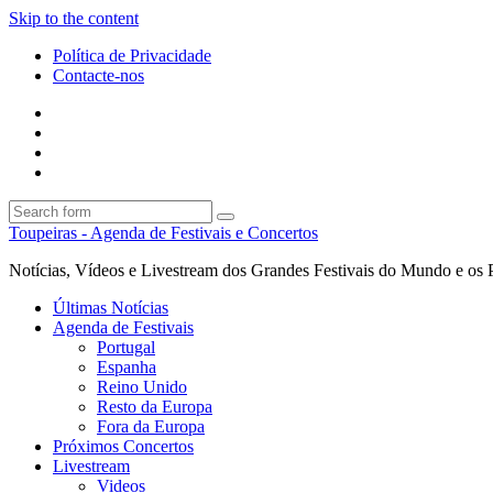
Skip to the content
Política de Privacidade
Contacte-nos
Facebook
Twitter
Envie
um
Search
mail
Search
Toupeiras - Agenda de Festivais e Concertos
Notícias, Vídeos e Livestream dos Grandes Festivais do Mundo e os 
Últimas Notícias
Agenda de Festivais
Portugal
Espanha
Reino Unido
Resto da Europa
Fora da Europa
Próximos Concertos
Livestream
Videos