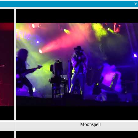
V
Moonspell