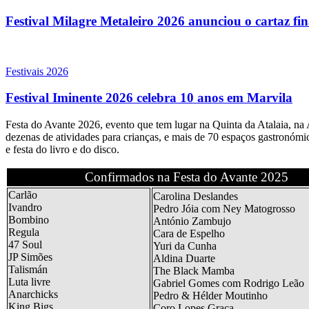
Festival Milagre Metaleiro 2026 anunciou o cartaz fi
Festivais 2026
Festival Iminente 2026 celebra 10 anos em Marvila
Festa do Avante 2026, evento que tem lugar na Quinta da Atalaia, na A
dezenas de atividades para crianças, e mais de 70 espaços gastronómic
e festa do livro e do disco.
Confirmados na Festa do Avante 2025
Carlão
Carolina Deslandes
Ivandro
Pedro Jóia com Ney Matogrosso
Bombino
António Zambujo
Regula
Cara de Espelho
47 Soul
Yuri da Cunha
JP Simões
Aldina Duarte
Talismán
The Black Mamba
Luta livre
Gabriel Gomes com Rodrigo Leão
Anarchicks
Pedro & Hélder Moutinho
King Bigs
Coro Lopes Graça