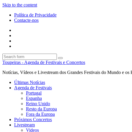
Skip to the content
Política de Privacidade
Contacte-nos
Facebook
Twitter
Envie
um
Search
mail
Search
Toupeiras - Agenda de Festivais e Concertos
Notícias, Vídeos e Livestream dos Grandes Festivais do Mundo e os 
Últimas Notícias
Agenda de Festivais
Portugal
Espanha
Reino Unido
Resto da Europa
Fora da Europa
Próximos Concertos
Livestream
Videos