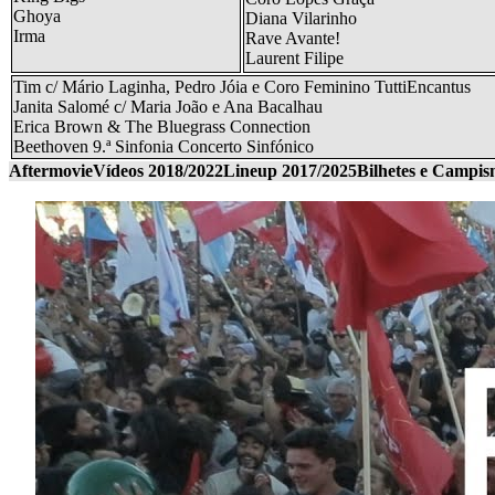
Ghoya
Diana Vilarinho
Irma
Rave Avante!
Laurent Filipe
Tim c/ Mário Laginha, Pedro Jóia e Coro Feminino TuttiEncantus
Janita Salomé c/ Maria João e Ana Bacalhau
Erica Brown & The Bluegrass Connection
Beethoven 9.ª Sinfonia Concerto Sinfónico
Aftermovie
Vídeos 2018/2022
Lineup 2017/2025
Bilhetes e Campi