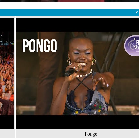
V
Pongo