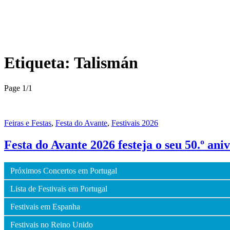
Etiqueta:
Talismán
Page 1
/
1
Feiras e Festas
,
Festa do Avante
,
Festivais 2026
Festa do Avante 2026 festeja o seu 50.º an
Próximos Concertos em Portugal
Lista de Festivais em Portugal
Festivais em Espanha
Festivais no Reino Unido