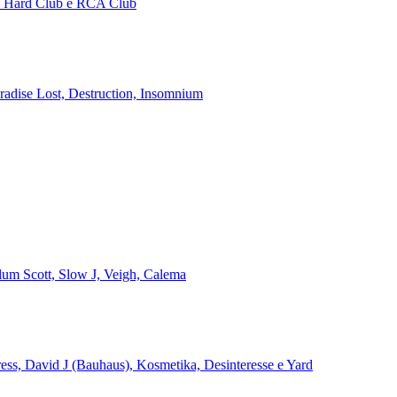
no Hard Club e RCA Club
aradise Lost, Destruction, Insomnium
alum Scott, Slow J, Veigh, Calema
ss, David J (Bauhaus), Kosmetika, Desinteresse e Yard