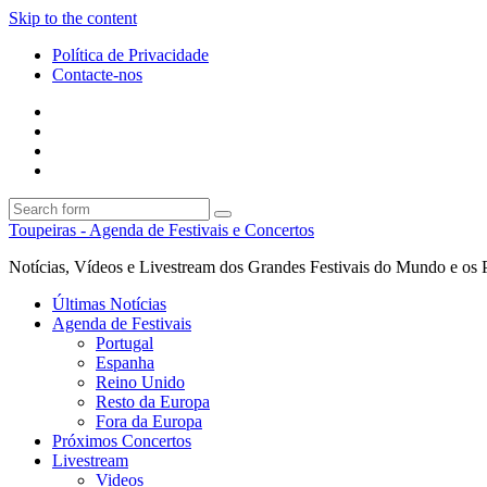
Skip to the content
Política de Privacidade
Contacte-nos
Facebook
Twitter
Envie
um
Search
mail
Search
Toupeiras - Agenda de Festivais e Concertos
Notícias, Vídeos e Livestream dos Grandes Festivais do Mundo e os 
Últimas Notícias
Agenda de Festivais
Portugal
Espanha
Reino Unido
Resto da Europa
Fora da Europa
Próximos Concertos
Livestream
Videos