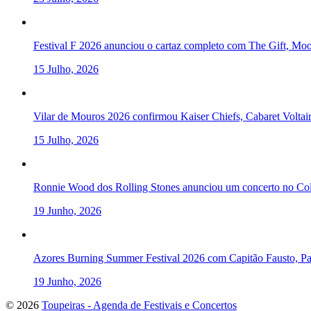
Festival F 2026 anunciou o cartaz completo com The Gift, Mo
15 Julho, 2026
Vilar de Mouros 2026 confirmou Kaiser Chiefs, Cabaret Volta
15 Julho, 2026
Ronnie Wood dos Rolling Stones anunciou um concerto no Col
19 Junho, 2026
Azores Burning Summer Festival 2026 com Capitão Fausto, Pau
19 Junho, 2026
To
© 2026
Toupeiras - Agenda de Festivais e Concertos