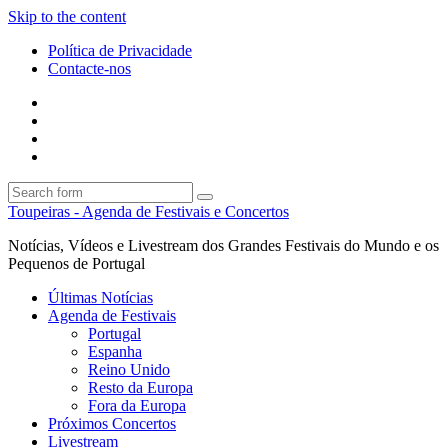
Skip to the content
Política de Privacidade
Contacte-nos
Facebook
Twitter
Envie
um
Search
mail
Search
Toupeiras - Agenda de Festivais e Concertos
Notícias, Vídeos e Livestream dos Grandes Festivais do Mundo e os
Pequenos de Portugal
Últimas Notícias
Agenda de Festivais
Portugal
Espanha
Reino Unido
Resto da Europa
Fora da Europa
Próximos Concertos
Livestream