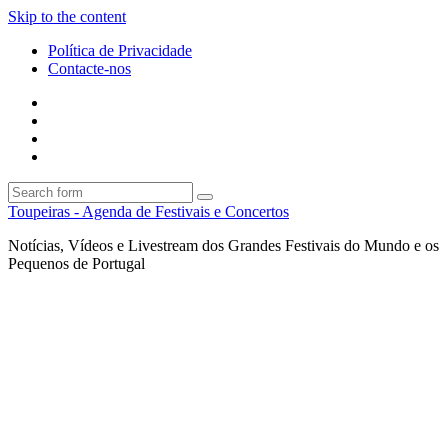
Skip to the content
Política de Privacidade
Contacte-nos
Facebook
Twitter
Envie
um
Search
mail
Search
Toupeiras - Agenda de Festivais e Concertos
Notícias, Vídeos e Livestream dos Grandes Festivais do Mundo e os
Pequenos de Portugal