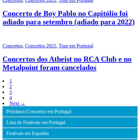
Concertos
,
Concertos 2021
,
Tour em Portugal
Concerto de Boy Pablo no Capitólio foi
adiado para setembro (adiado para 2022)
Concertos
,
Concertos 2021
,
Tour em Portugal
Concertos dos Atheist no RCA Club e no
Metalpoint foram cancelados
1
2
3
4
Next →
Próximos Concertos em Portugal
Lista de Festivais em Portugal
Festivais em Espanha