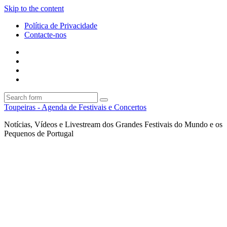
Skip to the content
Política de Privacidade
Contacte-nos
Facebook
Twitter
Envie
um
Search
mail
Search
Toupeiras - Agenda de Festivais e Concertos
Notícias, Vídeos e Livestream dos Grandes Festivais do Mundo e os
Pequenos de Portugal