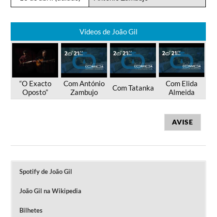
Vídeos de João Gil
“O Exacto
Com António
Com Elida
Com Tatanka
Oposto”
Zambujo
Almeida
AVISE
Spotify de João Gil
João Gil na Wikipedia
Bilhetes