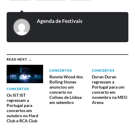
Agenda de Festivais
READ NEXT →
CONCERTOS
CONCERTOS
Ronnie Wood dos
Duran Duran
Rolling Stones
regressam a
anunciou um
Portugal para um
CONCERTOS
concerto no
concerto em
Os IST IST
Coliseu de Lisboa
novembro na MEO
regressam a
em setembro
Arena
Portugal para
concertos em
outubro no Hard
Club e RCA Club