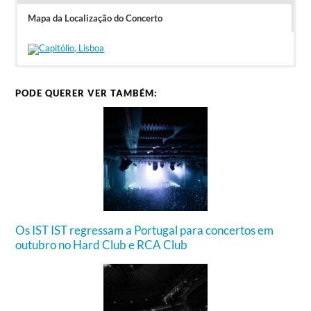
Mapa da Localização do Concerto
Bilhetes podem ser comprados nas Lojas
FNAC; Lojas WORTEN; El Corte Inglés;
ABEP; Bilheteira Altice Arena; Turismo de
PODE QUERER VER TAMBÉM:
Lisboa (Aeroporto e Praça do Comércio);
ACP; Lojas PAGAQUI; The Phone House;
online no site do
Capitólio
.
Valor do bilhete: 15€
Pack Caixa de Luz (5 concertos): 50€
Os IST IST regressam a Portugal para concertos em
outubro no Hard Club e RCA Club