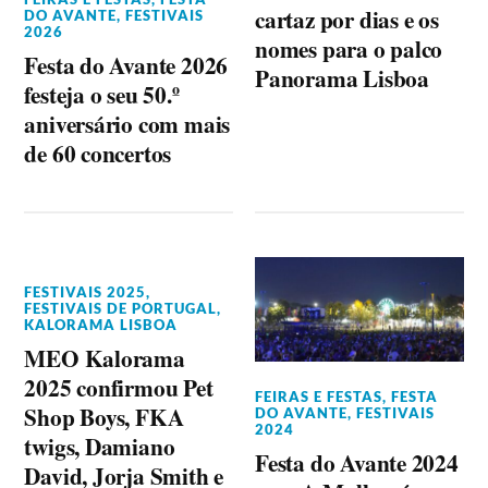
cartaz por dias e os
DO AVANTE
,
FESTIVAIS
2026
nomes para o palco
Festa do Avante 2026
Panorama Lisboa
festeja o seu 50.º
aniversário com mais
de 60 concertos
FESTIVAIS 2025
,
FESTIVAIS DE PORTUGAL
,
KALORAMA LISBOA
MEO Kalorama
2025 confirmou Pet
FEIRAS E FESTAS
,
FESTA
Shop Boys, FKA
DO AVANTE
,
FESTIVAIS
2024
twigs, Damiano
Festa do Avante 2024
David, Jorja Smith e