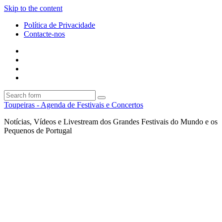
Skip to the content
Política de Privacidade
Contacte-nos
Facebook
Twitter
Envie
um
Search
mail
Search
Toupeiras - Agenda de Festivais e Concertos
Notícias, Vídeos e Livestream dos Grandes Festivais do Mundo e os
Pequenos de Portugal