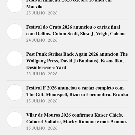
Marvila
Palco SIC/RFM
25 JULHO, 2026
16 de agosto
17 de agosto
Festival do Crato 2026 anunciou o cartaz final
Carminho
Frankie Chavez
com Delfins, Calum Scott, Slow J, Veigh, Calema
Jorge Palma
UHF
Calema
GNR
24 JULHO, 2026
Anselmo Ralph
Djodje + convidados
Virgul
Miguel Araújo
DJ Kamala
Moullinex DJ Set
Post Punk Strikes Back Again 2026 anunciou The
Wolfgang Press, David J (Bauhaus), Kosmetika,
18 de agosto
19 de agosto
Desinteresse e Yard
Ana Bacalhau
23 JULHO, 2026
Rodrigo Leão
Carolina Deslandes
Fechado.
Amor Electro
Festival F 2026 anunciou o cartaz completo com
Expensive Soul
The Gift, Moonspell, Bizarra Locomotiva, Branko
Rich & Mendes
15 JULHO, 2026
Palco BLITZ
Vilar de Mouros 2026 confirmou Kaiser Chiefs,
16 de agosto
17 de agosto
Cabaret Voltaire, Marky Ramone e mais 9 nomes
Filipe Catto
Deau
15 JULHO, 2026
Silva
Bispo
Paus
Wet Bed Gang