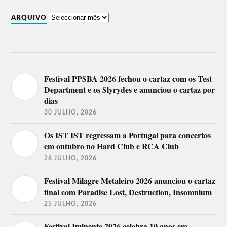
Twenty Fingers
Profjam
Rui Orlando
ARQUIVO
Lineup do Festival O Sol da Caparica
2019
15 de agosto
16 de agosto
17 de agosto
Festival PPSBA 2026 fechou o cartaz com os Test
Matias Damásio
Department e os Slyrydes e anunciou o cartaz por
Seu Jorge
Ludmilla
Anselmo Ralph
Mariza
dias
Gabriel o Pensador
Mayra Andrade
Carlão
Richie Campbell
Benjamim
Luís Represas
30 JULHO, 2026
Boss AC
D.A.M.A
Luisa Sobral
Capitão Fausto
Linda Martini
I LOVE BAILE
Karetus
David Carreira
FUNK
Os IST IST regressam a Portugal para concertos
Mishlawi
Flak
Jafumega
PLUTONIO
Rich & Mendes
em outubro no Hard Club e RCA Club
Fred
Supa Squad
Mary N
Dany Silva
Força Suprema
Kyaku kyadaff com
26 JULHO, 2026
The Happy Mess
Truekey
Rui Orlando
Diana Lima
RIOT
Leo Príncipe,
Lookalike
Halison Paixão,
Festival Milagre Metaleiro 2026 anunciou o cartaz
Twenty Fingers
final com Paradise Lost, Destruction, Insomnium
25 JULHO, 2026
Lineup do Festival O Sol da Caparica
2018
Festival Iminente 2026 celebra 10 anos em