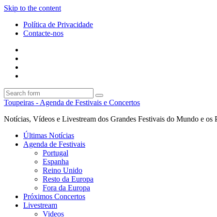
Skip to the content
Política de Privacidade
Contacte-nos
Facebook
Twitter
Envie
um
Search
mail
Search
Toupeiras - Agenda de Festivais e Concertos
Notícias, Vídeos e Livestream dos Grandes Festivais do Mundo e os 
Últimas Notícias
Agenda de Festivais
Portugal
Espanha
Reino Unido
Resto da Europa
Fora da Europa
Próximos Concertos
Livestream
Videos