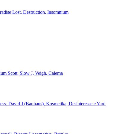
aradise Lost, Destruction, Insomnium
alum Scott, Slow J, Veigh, Calema
ss, David J (Bauhaus), Kosmetika, Desinteresse e Yard