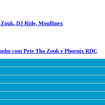
 Zouk, DJ Ride, Moullinex
 junho com Pete Tha Zouk e Phoenix RDC