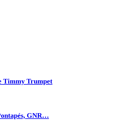
i e Timmy Trumpet
e Pontapés, GNR…