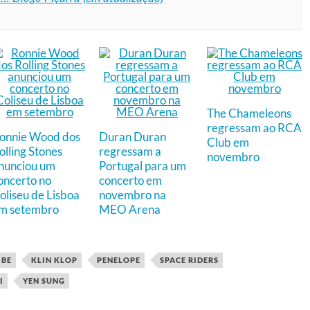
The Chameleons
regressam ao RCA
onnie Wood dos
Duran Duran
Club em
olling Stones
regressam a
novembro
nunciou um
Portugal para um
oncerto no
concerto em
oliseu de Lisboa
novembro na
m setembro
MEO Arena
IBE
KLIN KLOP
PENELOPE
SPACE RIDERS
I
YEN SUNG