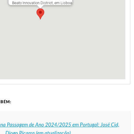
Beato Innovation District, em Lisboa
MBÉM:
 na Passagem de Ano 2024/2025 em Portugal: José Cid,
,… Diogo Piçarra (em atualização)