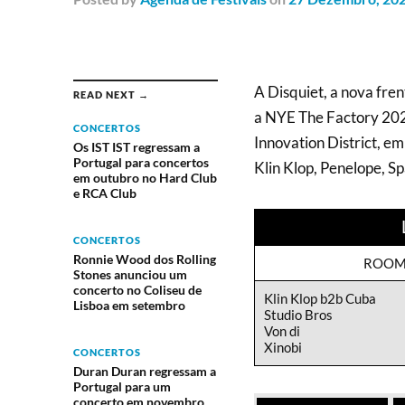
A Disquiet, a nova fre
READ NEXT →
a NYE The Factory 202
CONCERTOS
Innovation District, em
Os IST IST regressam a
Portugal para concertos
Klin Klop, Penelope, Sp
em outubro no Hard Club
e RCA Club
CONCERTOS
Ronnie Wood dos Rolling
ROOM
Stones anunciou um
concerto no Coliseu de
Klin Klop b2b Cuba
Lisboa em setembro
Studio Bros
Von di
Xinobi
CONCERTOS
Duran Duran regressam a
Portugal para um
concerto em novembro