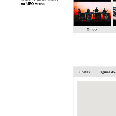
na MEO Arena
Xinobi
Bilhetes
Páginas do
2nd RELEASE: €
4 TICKETS + 2 
GROUP TICKET (
DINNER + PARTY
Podem ser compr