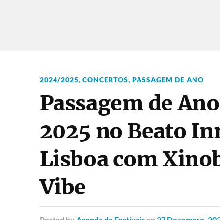
2024/2025
,
CONCERTOS
,
PASSAGEM DE ANO
Passagem de Ano
2025 no Beato In
Lisboa com Xinobi
Vibe
Posted
by
Agenda de Festivais
on
27 Dezembro, 20