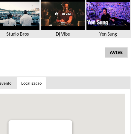
Studio Bros
Dj Vibe
Yen Sung
AVISE
 evento
Localização
30.00
OFFER: €120.00
4PAX) 3 TICKETS + 1 OFFER: €90.00
: €140.00
ados online no site da
shotgun
.