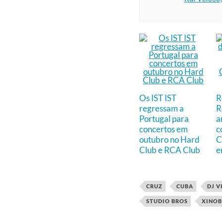
Os IST IST
R
regressam a
R
Portugal para
a
concertos em
c
outubro no Hard
C
Club e RCA Club
e
CRUZ
CUBA
DJ V
STUDIO BROS
XINOB