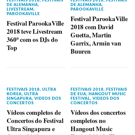
FESTIVAIS 2018
,
FESTIVAIS
FESTIVAIS 2018
,
FESTIVAIS
DE ALEMANHA
,
DE ALEMANHA
,
LIVESTREAM
,
PAROOKAVILLE
PAROOKAVILLE
Festival ParookaVille
Festival ParookaVille
2018 com David
2018 teve Livestream
Guetta, Martin
360º com os DJs do
Garrix, Armin van
Top
Buuren
FESTIVAIS 2018
,
ULTRA
FESTIVAIS 2018
,
FESTIVAIS
KOREA
,
ULTRA
DE EUA
,
HANGOUT MUSIC
SINGAPURA
,
VIDEOS DOS
FESTIVAL
,
VIDEOS DOS
CONCERTOS
CONCERTOS
Vídeos completos de
Vídeos dos concertos
Concertos do Festival
completos no
Ultra Singapura e
Hangout Music