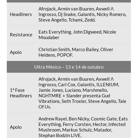
Afrojack, Armin van Buuren, Axwell Λ
Headliners
Ingrosso, Dj Snake, Galantis, Nicky Romero,
Steve Angello, Tchami, Zedd.
Eats Everything, John Digweed, Nicole
Resistance
Moudaber
Christian Smith, Marco Bailey, Oliver
Apoio
Heldens, POPOF.
Ultra México – 13 e 14 de outubro
Afrojack, Armin van Buuren, Axwell Λ
Ingrosso, Carl Cox, Galantis, ILLENIUM,
1ª Fase
Jamie Jones, Luciano, Marshmello,
Headliners
NGHTMRE + Slander presenta Gud
Vibrations, Seth Troxler, Steve Angello, Tale
Of Us.
Andrew Rayel, Ben Nicky, Cosmic Gate, Eats
Everything, Ferry Corsten, Hector, Infected
Apoio
Mushroom, Markus Schulz, Matador,
Stephan Bodzin LIVE.