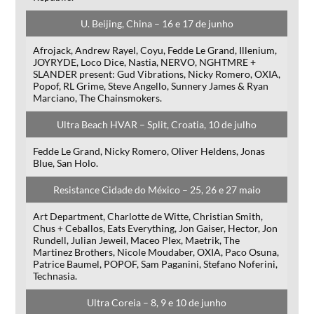
U. Beijing, China – 16 e 17 de junho
Afrojack, Andrew Rayel, Coyu, Fedde Le Grand, Illenium,
JOYRYDE, Loco Dice, Nastia, NERVO, NGHTMRE +
SLANDER present: Gud Vibrations, Nicky Romero, OXIA,
Popof, RL Grime, Steve Angello, Sunnery James & Ryan
Marciano, The Chainsmokers.
Ultra Beach HVAR – Split, Croatia, 10 de julho
Fedde Le Grand, Nicky Romero, Oliver Heldens, Jonas
Blue, San Holo.
Resistance Cidade do México – 25, 26 e 27 maio
Art Department, Charlotte de Witte, Christian Smith,
Chus + Ceballos, Eats Everything, Jon Gaiser, Hector, Jon
Rundell, Julian Jeweil, Maceo Plex, Maetrik, The
Martinez Brothers, Nicole Moudaber, OXIA, Paco Osuna,
Patrice Baumel, POPOF, Sam Paganini, Stefano Noferini,
Technasia.
Ultra Coreia – 8, 9 e 10 de junho