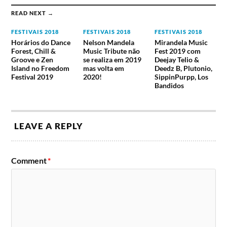
READ NEXT →
FESTIVAIS 2018
FESTIVAIS 2018
FESTIVAIS 2018
Horários do Dance
Nelson Mandela
Mirandela Music
Forest, Chill &
Music Tribute não
Fest 2019 com
Groove e Zen
se realiza em 2019
Deejay Telio &
Island no Freedom
mas volta em
Deedz B, Plutonio,
Festival 2019
2020!
SippinPurpp, Los
Bandidos
LEAVE A REPLY
Comment
*