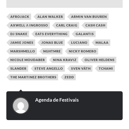
AFROJACK
ALAN WALKER
ARMIN VAN BUUREN
AXWELL Λ INGROSSO
CARL CRAIG
CASH CASH
DJ SNAKE
EATS EVERYTHING
GALANTIS
JAMIE JONES
JONAS BLUE
LUCIANO
MALAA
MARSHMELLO
NGHTMRE
NICKY ROMERO
NICOLE MOUDABER
NINA KRAVIZ
OLIVER HELDENS
SLANDER
STEVE ANGELLO
SVEN VÄTH
TCHAMI
THE MARTINEZ BROTHERS
ZEDD
Agenda de Festivais