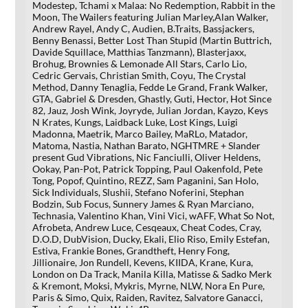
Modestep, Tchami x Malaa: No Redemption, Rabbit in the
Moon, The Wailers featuring Julian Marley,Alan Walker,
Andrew Rayel, Andy C, Audien, B.Traits, Bassjackers,
Benny Benassi, Better Lost Than Stupid (Martin Buttrich,
Davide Squillace, Matthias Tanzmann), Blasterjaxx,
Brohug, Brownies & Lemonade All Stars, Carlo Lio,
Cedric Gervais, Christian Smith, Coyu, The Crystal
Method, Danny Tenaglia, Fedde Le Grand, Frank Walker,
GTA, Gabriel & Dresden, Ghastly, Guti, Hector, Hot Since
82, Jauz, Josh Wink, Joyryde, Julian Jordan, Kayzo, Keys
N Krates, Kungs, Laidback Luke, Lost Kings, Luigi
Madonna, Maetrik, Marco Bailey, MaRLo, Matador,
Matoma, Nastia, Nathan Barato, NGHTMRE + Slander
present Gud Vibrations, Nic Fanciulli, Oliver Heldens,
Ookay, Pan-Pot, Patrick Topping, Paul Oakenfold, Pete
Tong, Popof, Quintino, REZZ, Sam Paganini, San Holo,
Sick Individuals, Slushii, Stefano Noferini, Stephan
Bodzin, Sub Focus, Sunnery James & Ryan Marciano,
Technasia, Valentino Khan, Vini Vici, wAFF, What So Not,
Afrobeta, Andrew Luce, Cesqeaux, Cheat Codes, Cray,
D.O.D, DubVision, Ducky, Ekali, Elio Riso, Emily Estefan,
Estiva, Frankie Bones, Grandtheft, Henry Fong,
Jillionaire, Jon Rundell, Kevens, KIIDA, Krane, Kura,
London on Da Track, Manila Killa, Matisse & Sadko Merk
& Kremont, Moksi, Mykris, Myrne, NLW, Nora En Pure,
Paris & Simo, Quix, Raiden, Ravitez, Salvatore Ganacci,