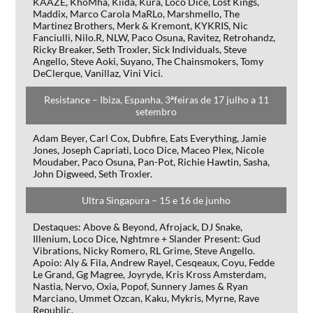
KAAZE, KhoMha, Kiida, Kura, Loco Dice, Lost Kings,
Maddix, Marco Carola MaRLo, Marshmello, The
Martinez Brothers, Merk & Kremont, KYKRIS, Nic
Fanciulli, Nilo.R, NLW, Paco Osuna, Ravitez, Retrohandz,
Ricky Breaker, Seth Troxler, Sick Individuals, Steve
Angello, Steve Aoki, Suyano, The Chainsmokers, Tomy
DeClerque, Vanillaz, Vini Vici.
Resistance – Ibiza, Espanha, 3ªfeiras de 17 julho a 11
setembro
Adam Beyer, Carl Cox, Dubfire, Eats Everything, Jamie
Jones, Joseph Capriati, Loco Dice, Maceo Plex, Nicole
Moudaber, Paco Osuna, Pan-Pot, Richie Hawtin, Sasha,
John Digweed, Seth Troxler.
Ultra Singapura – 15 e 16 de junho
Destaques: Above & Beyond, Afrojack, DJ Snake,
Illenium, Loco Dice, Nghtmre + Slander Present: Gud
Vibrations, Nicky Romero, RL Grime, Steve Angello.
Apoio: Aly & Fila, Andrew Rayel, Cesqeaux, Coyu, Fedde
Le Grand, Gg Magree, Joyryde, Kris Kross Amsterdam,
Nastia, Nervo, Oxia, Popof, Sunnery James & Ryan
Marciano, Ummet Ozcan, Kaku, Mykris, Myrne, Rave
Republic.