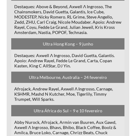
Destaques: Above & Beyond, Axwell Λ Ingrosso, The
Chainsmokers, David Guetta, Galantis, Ice Cube,
MODESTEP, Nicky Romero. RL Grime, Steve Angello,
Zedd, ZHU, Carl Craig, Nicole Moudaber. Apoio: Andrew
Rayel, Coyu, Fedde Le Grand, Julian Jeweil, Kris Kross
Amsterdam, Nastia, POPOF, Technasia.
Ultra Hong Kong – 9 junho
Destaques: Axwell Λ Ingrosso, David Guetta, Galantis.
Apoio: Andrew Rayel, Fedde Le Grand, Carta, Copan
Kasten, King C AllStar, DJ Yin.
Ultra Melbourne, Australia – 24 fevereiro
Afrojack, Andrew Rayel, Axwell Λ Ingrosso, Carnage,
KSHMR, Mashd N Kutcher, Moe, Tigerlily, Timmy
Trumpet, Will Sparks.
Ultra África do Sul – 9 e 10 fevereiro
Abby Nurock, Afrojack, Armin van Buuren, Aux Gawd,
Axwell Λ Ingrosso, Bhavs, Bhibo, Black Coffee, Boolz &
Amilca, Bruce Loko, Carnage, Chrizz Beats, Chuck