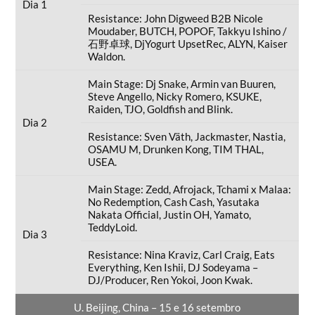
Dia 1
Resistance: John Digweed B2B Nicole
Moudaber, BUTCH, POPOF, Takkyu Ishino /
石野卓球, DjYogurt UpsetRec, ALYN, Kaiser
Waldon.
Main Stage: Dj Snake, Armin van Buuren,
Steve Angello, Nicky Romero, KSUKE,
Raiden, TJO, Goldfish and Blink.
Dia 2
Resistance: Sven Väth, Jackmaster, Nastia,
OSAMU M, Drunken Kong, TIM THAL,
USEA.
Main Stage: Zedd, Afrojack, Tchami x Malaa:
No Redemption, Cash Cash, Yasutaka
Nakata Official, Justin OH, Yamato,
TeddyLoid.
Dia 3
Resistance: Nina Kraviz, Carl Craig, Eats
Everything, Ken Ishii, DJ Sodeyama –
DJ/Producer, Ren Yokoi, Joon Kwak.
U. Beijing, China – 15 e 16 setembro