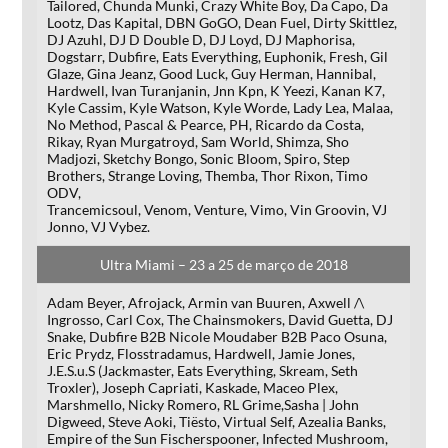
Tailored, Chunda Munki, Crazy White Boy, Da Capo, Da
Lootz, Das Kapital, DBN GoGO, Dean Fuel, Dirty Skittlez,
DJ Azuhl, DJ D Double D, DJ Loyd, DJ Maphorisa,
Dogstarr, Dubfire, Eats Everything, Euphonik, Fresh, Gil
Glaze, Gina Jeanz, Good Luck, Guy Herman, Hannibal,
Hardwell, Ivan Turanjanin, Jnn Kpn, K Yeezi, Kanan K7,
Kyle Cassim, Kyle Watson, Kyle Worde, Lady Lea, Malaa,
No Method, Pascal & Pearce, PH, Ricardo da Costa,
Rikay, Ryan Murgatroyd, Sam World, Shimza, Sho
Madjozi, Sketchy Bongo, Sonic Bloom, Spiro, Step
Brothers, Strange Loving, Themba, Thor Rixon, Timo
ODV,
Trancemicsoul, Venom, Venture, Vimo, Vin Groovin, VJ
Jonno, VJ Vybez.
Ultra Miami – 23 a 25 de março de 2018
Adam Beyer, Afrojack, Armin van Buuren, Axwell /\
Ingrosso, Carl Cox, The Chainsmokers, David Guetta, DJ
Snake, Dubfire B2B Nicole Moudaber B2B Paco Osuna,
Eric Prydz, Flosstradamus, Hardwell, Jamie Jones,
J.E.S.u.S (Jackmaster, Eats Everything, Skream, Seth
Troxler), Joseph Capriati, Kaskade, Maceo Plex,
Marshmello, Nicky Romero, RL Grime,Sasha | John
Digweed, Steve Aoki, Tiësto, Virtual Self, Azealia Banks,
Empire of the Sun Fischerspooner, Infected Mushroom,