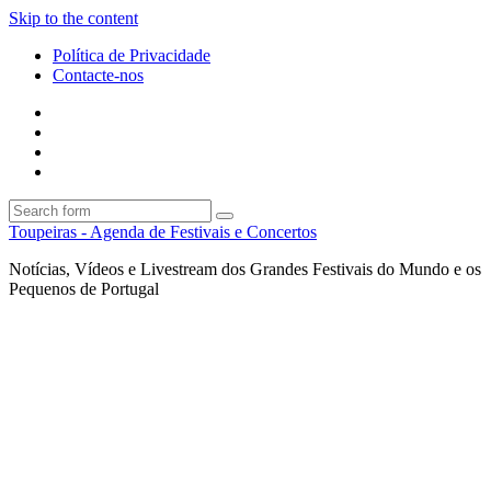
Skip to the content
Política de Privacidade
Contacte-nos
Facebook
Twitter
Envie
um
Search
mail
Search
Toupeiras - Agenda de Festivais e Concertos
Notícias, Vídeos e Livestream dos Grandes Festivais do Mundo e os
Pequenos de Portugal