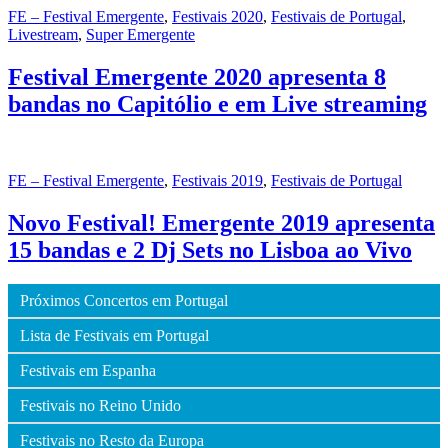
FE – Festival Emergente
,
Festivais 2020
,
Festivais de Portugal
,
Livestream
,
Super Emergente
Festival Emergente 2020 apresenta 8
bandas no Capitólio e em Live streaming
FE – Festival Emergente
,
Festivais 2019
,
Festivais de Portugal
Novo Festival! Emergente 2019 apresenta
15 bandas e 2 Dj Sets no Lisboa ao Vivo
Próximos Concertos em Portugal
Lista de Festivais em Portugal
Festivais em Espanha
Festivais no Reino Unido
Festivais no Resto da Europa