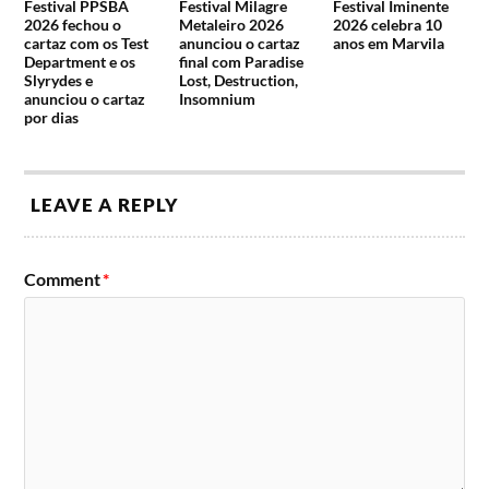
Caio
Festival PPSBA
Festival Milagre
Festival Iminente
Chinaskee &
Los Chapos
2026 fechou o
Metaleiro 2026
2026 celebra 10
Convidados
Humana Taranja
cartaz com os Test
anunciou o cartaz
anos em Marvila
Solar Corona
Department e os
final com Paradise
Slyrydes e
Lost, Destruction,
anunciou o cartaz
Insomnium
por dias
Lineup do Festival Emergente 2019
15 de fevereiro
16 de fevereiro
LEAVE A REPLY
19h00 Cosmic Mass
20h15 Sun Blossoms
17h00 Elephant Maze
21h30 Time For T
18h15 Môrus
Comment
*
23h00 Pedro Mafama
19h30 Palmers
00h30 Tuorjets
21h00 Ossos D’ouvido
02h00 Filipe Sambado e
22h30 Sunflowers
Os Acompanhantes de
00h00 Cave Story
Luxo
02h00 Stone Dead
03h45 Dj Set Venga
03h45 Dj Set Dji Jays
Venga