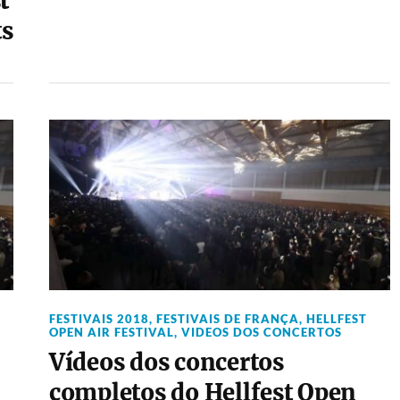
t
ts
FESTIVAIS 2018
,
FESTIVAIS DE FRANÇA
,
HELLFEST
OPEN AIR FESTIVAL
,
VIDEOS DOS CONCERTOS
Vídeos dos concertos
completos do Hellfest Open