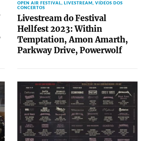
OPEN AIR FESTIVAL
,
LIVESTREAM
,
VIDEOS DOS
CONCERTOS
s
Livestream do Festival
Hellfest 2023: Within
,
Temptation, Amon Amarth,
Parkway Drive, Powerwolf