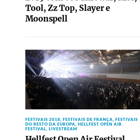
Tool, Zz Top, Slayer e
Moonspell
FESTIVAIS 2018
,
FESTIVAIS DE FRANÇA
,
FESTIVAIS
DO RESTO DA EUROPA
,
HELLFEST OPEN AIR
FESTIVAL
,
LIVESTREAM
Hellfest Open Air Festival