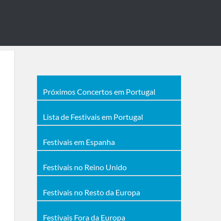
Próximos Concertos em Portugal
Lista de Festivais em Portugal
Festivais em Espanha
Festivais no Reino Unido
Festivais no Resto da Europa
Festivais Fora da Europa