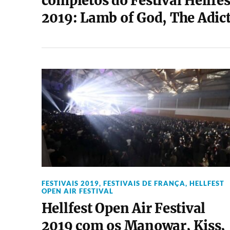
completos do Festival Hellfes
2019: Lamb of God, The Adic
FESTIVAIS 2019
,
FESTIVAIS DE FRANÇA
,
HELLFEST
OPEN AIR FESTIVAL
Hellfest Open Air Festival
2019 com os Manowar, Kiss,