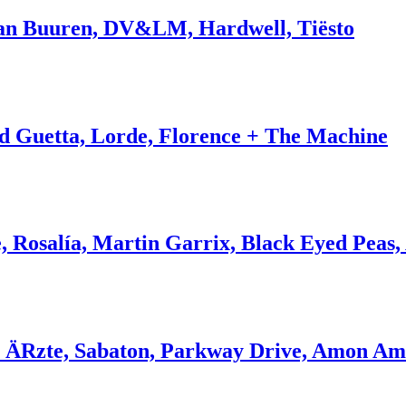
Van Buuren, DV&LM, Hardwell, Tiësto
vid Guetta, Lorde, Florence + The Machine
e, Rosalía, Martin Garrix, Black Eyed Pea
ie ÄRzte, Sabaton, Parkway Drive, Amon A