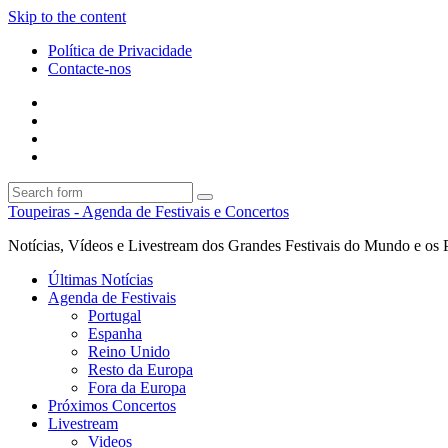
Skip to the content
Política de Privacidade
Contacte-nos
Facebook
Twitter
Envie
um
Search
mail
Search
Toupeiras - Agenda de Festivais e Concertos
Notícias, Vídeos e Livestream dos Grandes Festivais do Mundo e os 
Últimas Notícias
Agenda de Festivais
Portugal
Espanha
Reino Unido
Resto da Europa
Fora da Europa
Próximos Concertos
Livestream
Videos