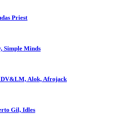
udas Priest
y, Simple Minds
, DV&LM, Alok, Afrojack
to Gil, Idles