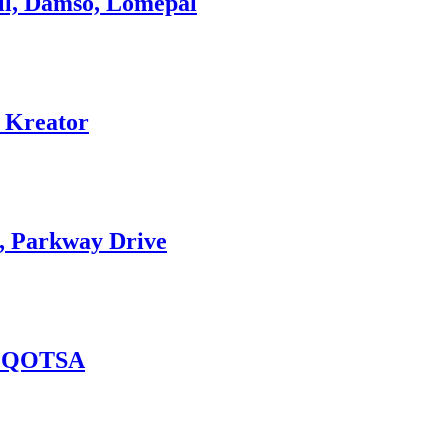
ill, Damso, Lomepal
, Kreator
e, Parkway Drive
b, QOTSA