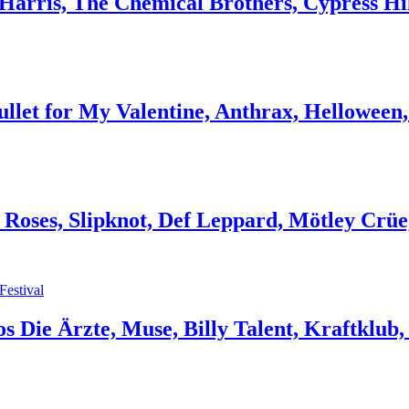
 Harris, The Chemical Brothers, Cypress H
ullet for My Valentine, Anthrax, Helloween
Roses, Slipknot, Def Leppard, Mötley Crü
Festival
os Die Ärzte, Muse, Billy Talent, Kraftklu