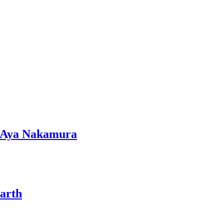
s, Aya Nakamura
marth