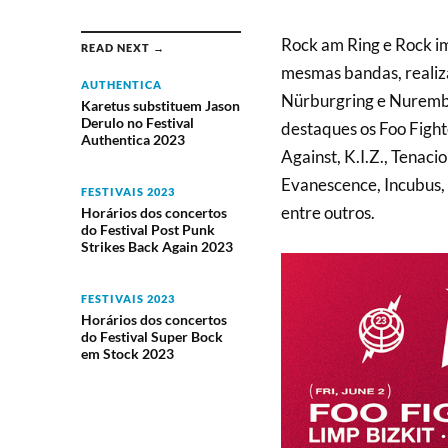
Rock am Ring e Rock im
READ NEXT →
mesmas bandas, realiz
AUTHENTICA
Nürburgring e Nuremb
Karetus substituem Jason
Derulo no Festival
destaques os Foo Fighte
Authentica 2023
Against, K.I.Z., Tenac
Evanescence, Incubus,
FESTIVAIS 2023
entre outros.
Horários dos concertos
do Festival Post Punk
Strikes Back Again 2023
FESTIVAIS 2023
Horários dos concertos
do Festival Super Bock
em Stock 2023