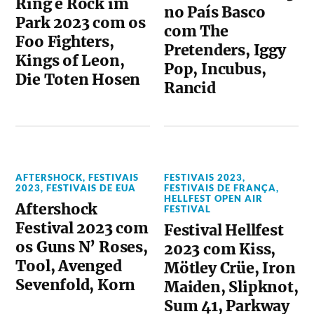
Ring e Rock im
no País Basco
Park 2023 com os
com The
Foo Fighters,
Pretenders, Iggy
Kings of Leon,
Pop, Incubus,
Die Toten Hosen
Rancid
AFTERSHOCK
,
FESTIVAIS
FESTIVAIS 2023
,
2023
,
FESTIVAIS DE EUA
FESTIVAIS DE FRANÇA
,
HELLFEST OPEN AIR
Aftershock
FESTIVAL
Festival 2023 com
Festival Hellfest
os Guns N’ Roses,
2023 com Kiss,
Tool, Avenged
Mötley Crüe, Iron
Sevenfold, Korn
Maiden, Slipknot,
Sum 41, Parkway