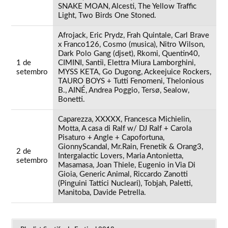
SNAKE MOAN, Alcesti, The Yellow Traffic
Light, Two Birds One Stoned.
Afrojack, Eric Prydz, Frah Quintale, Carl Brave
x Franco126, Cosmo (musica), Nitro Wilson,
Dark Polo Gang (djset), Rkomi, Quentin40,
1 de
CIMINI, Santii, Elettra Miura Lamborghini,
setembro
MYSS KETA, Go Dugong, Ackeejuice Rockers,
TAURO BOYS + Tutti Fenomeni, Thelonious
B., AINÉ, Andrea Poggio, Tersø, Sealow,
Bonetti.
Caparezza, XXXXX, Francesca Michielin,
Motta, A casa di Ralf w/ DJ Ralf + Carola
Pisaturo + Angle + Capofortuna,
GionnyScandal, Mr.Rain, Frenetik & Orang3,
2 de
Intergalactic Lovers, Maria Antonietta,
setembro
Masamasa, Joan Thiele, Eugenio in Via Di
Gioia, Generic Animal, Riccardo Zanotti
(Pinguini Tattici Nucleari), Tobjah, Paletti,
Manitoba, Davide Petrella.