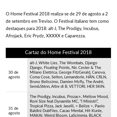
O Home Festival 2018 realiza-se de 29 de agosto a 2
de setembro em Treviso. O Festival italiano tem como
destaques para 2018: alt-J, The Prodigy, Incubus,
Afrojack, Eric Prydz, XXXXX e Caparezza.
Cartaz do Home Festival 2018
alt-J, White Lies, The Wombats, Django
Django, Floating Points, Nic Cester & The
30 de
Milano Elettrica, George FitzGerald, Canova,
agosto
Coma Cose, Selton, Lemandorle, HÅN, CRLN,
Bruno Belissimo, Damien Mcfly, The André,
Sem&Stènn, Altre di B, VETTORI, HER SKIN.
The Prodigy, Incubus, Prozac+, Mellow Mood,
Roni Size feat Dynamite MC, “I Ministri”,
Tropical Pizza, Jack Jaselli, ≈ Belize ≈, Paolo
31 de
Baldini DubFiles, Cacao Mental, Hit-Kunle,
agosto
MAKAI, Weird Bloom, LaScimmia, BLACK