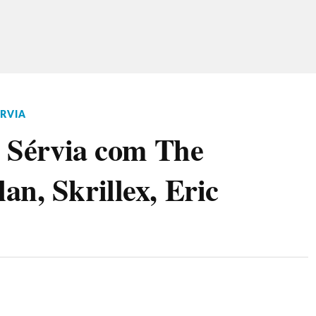
ÉRVIA
a Sérvia com The
n, Skrillex, Eric