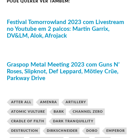
PODE QUERER VER TAMBÉM:
Festival Tomorrowland 2023 com Livestream
no Youtube em 2 palcos: Martin Garrix,
DV&LM, Alok, Afrojack
Graspop Metal Meeting 2023 com Guns N’
Roses, Slipknot, Def Leppard, Mötley Crüe,
Parkway Drive
AFTER ALL
AMENRA
ARTILLERY
ATOMIC VULTURE
BARK
CHANNEL ZERO
CRADLE OF FILTH
DARK TRANQUILLITY
DESTRUCTION
DIRKSCHNEIDER
DORO
EMPEROR