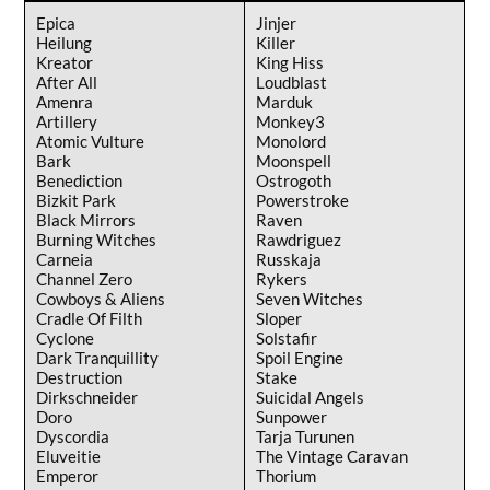
Epica
Jinjer
Heilung
Killer
Kreator
King Hiss
After All
Loudblast
Amenra
Marduk
Artillery
Monkey3
Atomic Vulture
Monolord
Bark
Moonspell
Benediction
Ostrogoth
Bizkit Park
Powerstroke
Black Mirrors
Raven
Burning Witches
Rawdriguez
Carneia
Russkaja
Channel Zero
Rykers
Cowboys & Aliens
Seven Witches
Cradle Of Filth
Sloper
Cyclone
Solstafir
Dark Tranquillity
Spoil Engine
Destruction
Stake
Dirkschneider
Suicidal Angels
Doro
Sunpower
Dyscordia
Tarja Turunen
Eluveitie
The Vintage Caravan
Emperor
Thorium