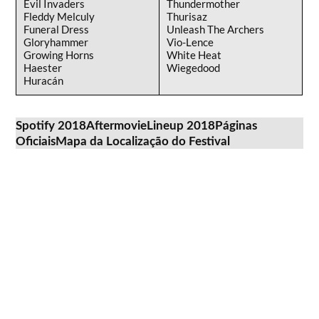
Evil Invaders
Thundermother
Fleddy Melculy
Thurisaz
Funeral Dress
Unleash The Archers
Gloryhammer
Vio-Lence
Growing Horns
White Heat
Haester
Wiegedood
Huracán
Spotify 2018
Aftermovie
Lineup 2018
Páginas
Oficiais
Mapa da Localização do Festival