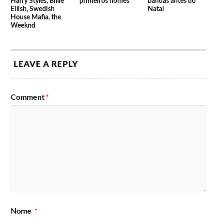
Harry Styles, Billie
primeiros nomes
bandas antes do
Eilish, Swedish
Natal
House Mafia, the
Weeknd
LEAVE A REPLY
Comment
*
Nome
*