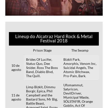
Lineup do Alcatraz Hard Rock & Metal
Festival 2018
Prison Stage
The Swamp
Brides Of Lucifer,
Bizkit Park,
Status Quo, Dee
Amorphis, Venom Inc,
10 de
Snider, Ross The Boss
Suicidal Angels, The
agosto
Band, Diablo Blvd,
Atomic Bitchwax,
The Quill.
Pro-Pain, Bark.
Ufomammut,
Limp Bizkit, Dimmu
Satyricon,
Borgir, Epica, Phil
DevilDriver,
11 de
Campbell and the
Municipal Waste,
agosto
Bastard Sons, Mr Big,
SÓLSTAFIR, Orange
Battle Beast,
Goblin, Act Of
Armored Saint, Fozzy.