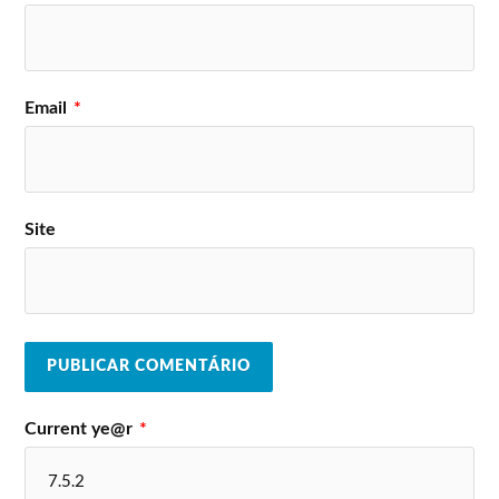
Email
*
Site
Current ye@r
*