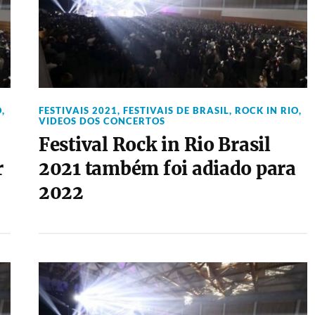
O
,
FESTIVAIS 2021
,
FESTIVAIS DE BRASIL
,
ROCK IN RIO
,
VIDEOS DOS CONCERTOS
Festival Rock in Rio Brasil
r
2021 também foi adiado para
2022