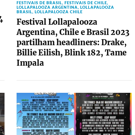
FESTIVAIS DE BRASIL
,
FESTIVAIS DE CHILE
,
LOLLAPALOOZA ARGENTINA
,
LOLLAPALOOZA
BRASIL
,
LOLLAPALOOZA CHILE
4
Festival Lollapalooza
Argentina, Chile e Brasil 2023
partilham headliners: Drake,
Billie Eilish, Blink 182, Tame
Impala