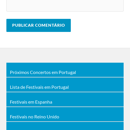
Years & Years
Julio Victoria
Jain
Rosalía
Tomi Morano
Alex
La Mona
1915
Anwandter
Jiménez
Gativideo
Escalandrum
Zhu
Candelaria
Bad Gyal
Snow Patrol
Zamar
Parcels
Foals
Naomi
Gryffin
St. Vincent
Preizler
Gta
Juana Molina
Agrupación
Bhavi
Kshmr
Capitán
Loud Luxury
Don Diablo
Alfonsina
Ama Lou
Troye Sivan
Yataians
Bring Me the
Batalla De Los
Horizon
Gallos
Próximos Concertos em Portugal
Lista de Festivais em Portugal
Festivais em Espanha
Festivais no Reino Unido