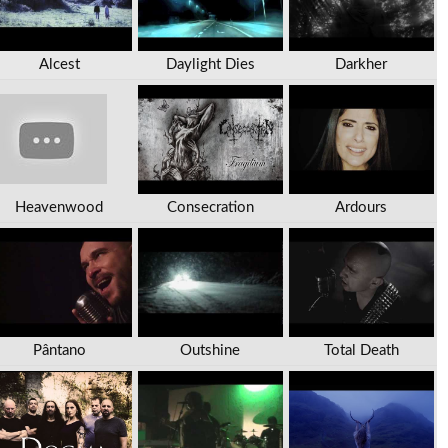
Alcest
Daylight Dies
Darkher
Heavenwood
Consecration
Ardours
Pântano
Outshine
Total Death